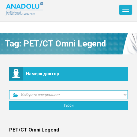
Toggl
navig
Tag:
PET/CT Omni Legend
Намери доктор
PET/CT Omni Legend