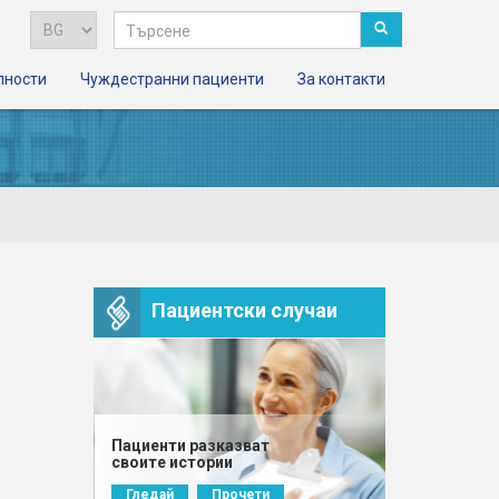
лности
Чуждестранни пациенти
За контакти
Пациентски случаи
Пациенти разказват
своите истории
Гледай
Прочети