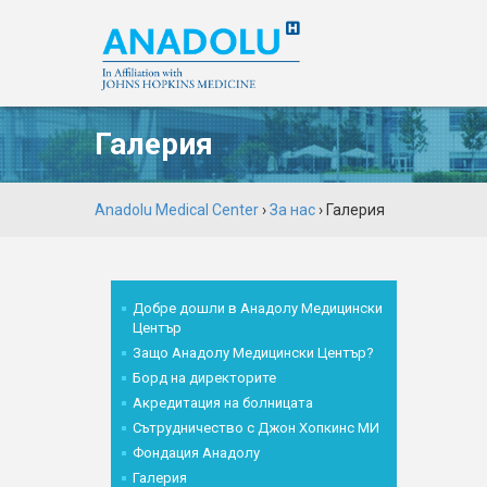
Галерия
Anadolu Medical Center
›
За нас
› Галерия
Добре дошли в Анадолу Медицински
Център
Защо Анадолу Медицински Център?
Борд на директорите
Акредитация на болницата
Сътрудничество с Джон Хопкинс МИ
Фондация Анадолу
Галерия