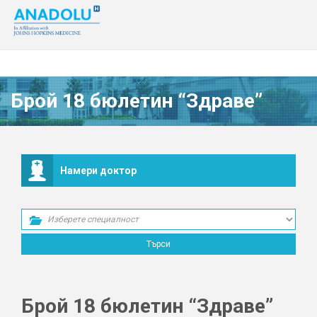
Брой 18 бюлетин “Здраве”
Намери доктор
Брой 18 бюлетин “Здраве”