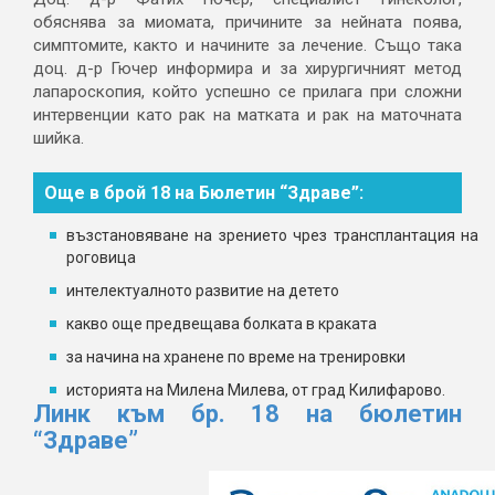
обяснява за миомата, причините за нейната поява,
симптомите, както и начините за лечение. Също така
доц. д-р Гючер информира и за хирургичният метод
лапароскопия, който успешно се прилага при сложни
интервенции като рак на матката и рак на маточната
шийка.
Още в брой 18 на Бюлетин “Здраве”:
възстановяване на зрението чрез трансплантация на
роговица
интелектуалното развитие на детето
какво още предвещава болката в краката
за начина на хранене по време на тренировки
историята на Милена Милева, от град Килифарово.
Линк към бр. 18 на бюлетин
“Здраве”