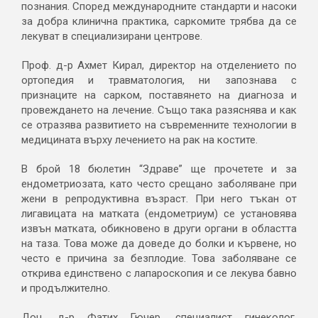
познания. Според международните стандарти и насоки
за добра клинична практика, саркомите трябва да се
лекуват в специализирани центрове.
Проф. д-р Ахмет Кирал, директор на отделението по
ортопедия и травматология, ни запознава с
признаците на сарком, поставянето на диагноза и
провеждането на лечение. Също така разяснява и как
се отразява развитието на съвременните технологии в
медицината върху лечението на рак на костите.
В брой 18 бюлетин “Здраве” ще прочетете и за
ендометриозата, като често срещано заболяване при
жени в репродуктивнa възраст. При него тъкан от
лигавицата на матката (ендометриум) се установява
извън матката, обикновено в други органи в областта
на таза. Това може да доведе до болки и кървене, но
често е причина за безплодие. Това заболяване се
открива единствено с лапароскопия и се лекува бавно
и продължително.
Доц. д-р Фатих Гючер, специалист гинеколог,