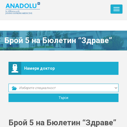
Toggl
navig
Брой 5 на Бюлетин “Здраве”
Намери доктор
Брой 5 на Бюлетин “Здраве”