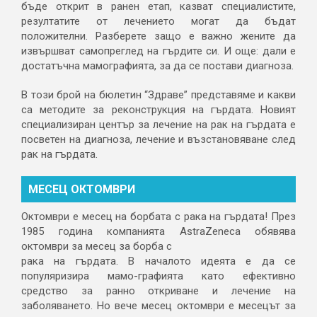
бъде открит в ранен етап, казват специалистите,
резултатите от лечението могат да бъдат
положителни. Разберете защо е важно жените да
извършват самопреглед на гърдите си. И още: дали е
достатъчна мамографията, за да се постави диагноза.
В този брой на бюлетин “Здраве” представяме и какви
са методите за реконструкция на гърдата. Новият
специализиран център за лечение на рак на гърдата е
посветен на диагноза, лечение и възстановяване след
рак на гърдата.
МЕСЕЦ ОКТОМВРИ
Октомври е месец на борбата с рака на гърдата! През
1985 година компанията AstraZeneca обявява
октомври за месец за борба с
рака на гърдата. В началото идеята е да се
популяризира мамо-графията като ефективно
средство за ранно откриване и лечение на
заболяването. Но вече месец октомври е месецът за