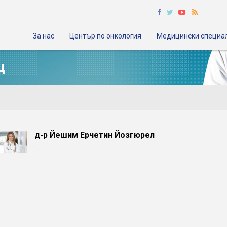
За нас
Център по онкология
Медицински специа
щ
д-р Йешим Ерчетин Йозгюрел
...