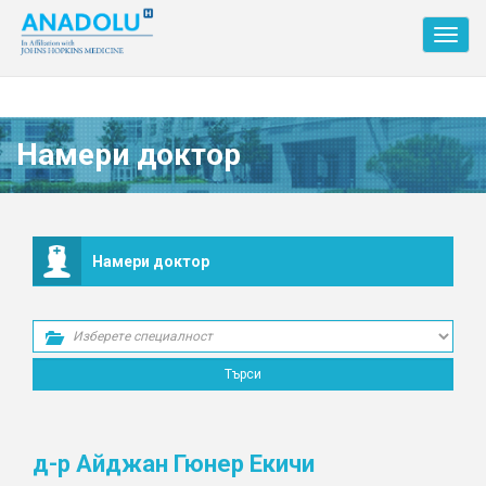
Toggl
navig
Намери доктор
Намери доктор
д-р Айджан Гюнер Екичи