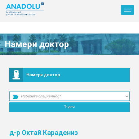
Toggl
navig
Намери доктор
Намери доктор
д-р Октай Карадениз