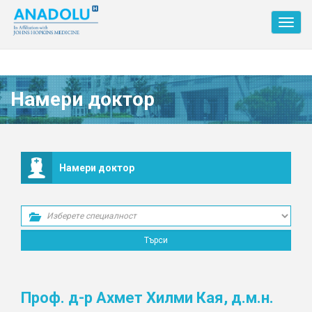
Toggl
navig
Намери доктор
Намери доктор
Проф. д-р Ахмет Хилми Кая, д.м.н.