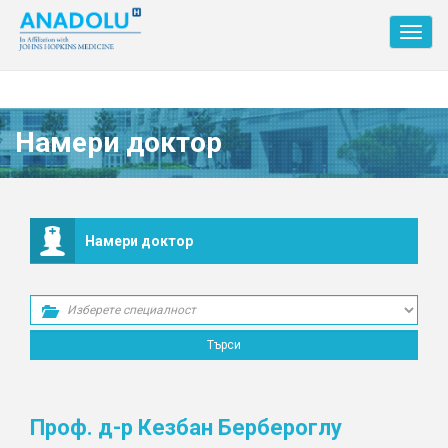
Toggl
navig
Намери доктор
Намери доктор
Проф. д-р Кезбан Бербероглу