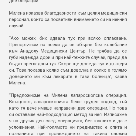
две операции”.
Милена изказва благодарности към целия медицински
персонал, които са посветили вниманието си на нейния
случай.
“Ако можех, бих идвала тук при всяко оплакване.
Препоръчвам на всеки да се обърне без колебание
към Анадолу Медицински Център. Не трябва да се
губи надежда дори и при най-тежките случаи, преди да
бъдат прегледани тук. Скоро ще доведа тук и дъщеря
си. Това показва колко съм доволна и колко е голямо
доверието ми към лекарите в тази болница”, казва
Милена.
“Предложихме на Милена лапароскопска операция.
Всъщност, лапароскопията беше труден подход, тъй
като тя вече имаше направени две операции. Но това
си оставаше най-подходящия метод за нея. Изписахме
я на другия ден след операцията, без каквито и да е
усложнения. Най-голямото ни предимство е опита и
познанията при провеждането на такива сложни