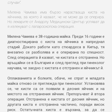
случаи“.
Милена Чамева има бързо нарастваща киста на
яйчника, за която й казват, че не може да се оперира.
Но лекарите от Анадолу Медицински Център успяват да
я излекуват с лапароскопска операция.
Милена Чамева е 38-годишна майка. Преди 16 години е
диагностицирана с киста на яйчника в напреднал
стадий. Докато работи като стюардеса в Кипър, тя
внезапно се разболява и е оперирана по спешност.
След операцията й казват, че кистата е отстранена. Но
връщайки се в България и след преглед при гинеколог
научава, че заедно с кистата е отстранен и яйчникът й.
Оплакванията и болките, обаче, не спрат и младата
майка отново се преглежда при гинеколог. Установява
се, че кисти са се появили в десния яйчник и на
мястото на отстранения яйчник. Препоръчват й втора
операция. Отстранена е кистата от десния яйчник, но
другата киста е отстранена частично, поради висок
риск. Остатъчната киста е вързана, за да се