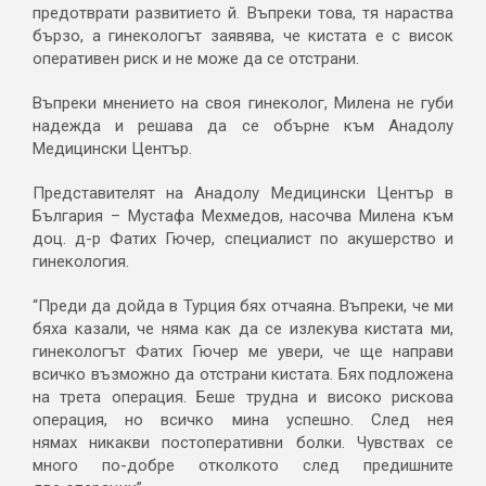
предотврати развитието й. Въпреки това, тя нараства
бързо, а гинекологът заявява, че кистата е с висок
оперативен риск и не може да се отстрани.
Въпреки мнението на своя гинеколог, Милена не губи
надежда и решава да се обърне към Анадолу
Медицински Център.
Представителят на Анадолу Медицински Център в
България – Мустафа Мехмедов, насочва Милена към
доц. д-р Фатих Гючер, специалист по акушерство и
гинекология.
“Преди да дойда в Турция бях отчаяна. Въпреки, че ми
бяха казали, че няма как да се излекува кистата ми,
гинекологът Фатих Гючер ме увери, че ще направи
всичко възможно да отстрани кистата. Бях подложена
на трета операция. Беше трудна и високо рискова
операция, но всичко мина успешно. След нея
нямах никакви постоперативни болки. Чувствах се
много по-добре отколкото след предишните