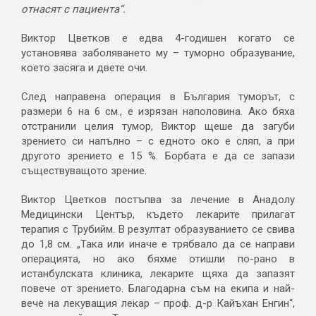
отнасят с пациента“.
Виктор Цветков е едва 4-годишен когато се
установява заболяването му – туморно образувание,
което засяга и двете очи.
След направена операция в България туморът, с
размери 6 на 6 см., е изрязан наполовина. Ако бяха
отстранили целия тумор, Виктор щеше да загуби
зрението си напълно – с едното око е сляп, а при
другото зрението е 15 %. Борбата е да се запази
съществуващото зрение.
Виктор Цветков постъпва за лечение в Анадолу
Медицински Център, където лекарите прилагат
терапия с Трубийм. В резултат образуванието се свива
до 1,8 см. „Така или иначе е трябвало да се направи
операцията, но ако бяхме отишли по-рано в
истанбулската клиника, лекарите щяха да запазят
повече от зрението. Благодарна съм на екипа и най-
вече на лекуващия лекар – проф. д-р Кайъхан Енгин“,