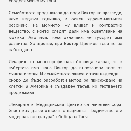
споделя майка му Таня.
Семейството продължава да води Виктор на прегледи,
вече веднъж годишно, и освен ядрено-магнитен
резонанс, на момчето му вливат и контрастно
вещество, с което следят дали има оцветяване на
мозъка. Ако има, това означава, че туморът има
развитие. За щастие, при Виктор Цветков това не се
наблюдава.
Лекарите от многопрофилната болница казват, че в
пубертета има шанс Виктор да възстанови част от
очните клетки. И семейството живее с тази надежда –
скоро да бъде разработен метод за присаждане на
клетки. В Америка е създаден такъв, но тестването
продължава.
„Лекарите в Медицинския Център са начетени хора.
Знаят как да се отнасят с пациента. Предимство е и
модерната апаратура“, обобщава Таня.