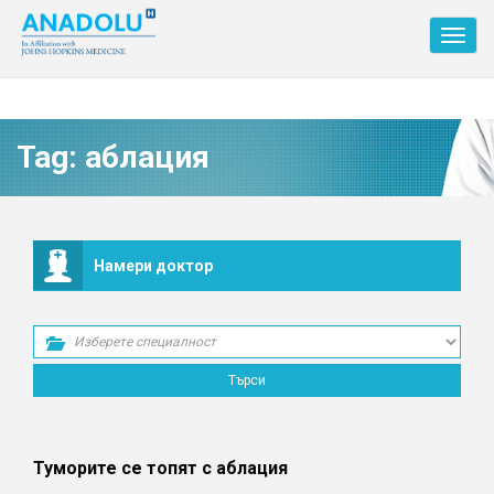
Toggl
navig
Tag:
аблация
Намери доктор
Туморите се топят с аблация