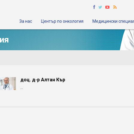
За нас
Център по онкология
Медицински специа
ия
доц. д-р Алтан Кър
...