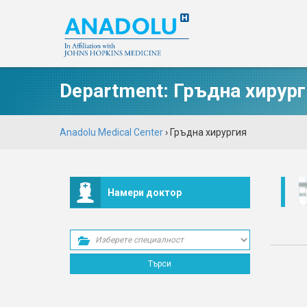
Department:
Гръдна хирург
Anadolu Medical Center
›
Гръдна хирургия
Намери доктор