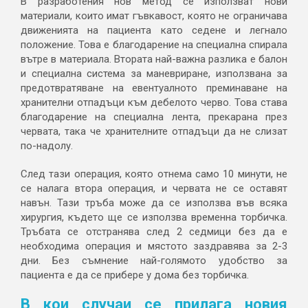
В разработения нов метод се използват нови
материали, които имат гъвкавост, която не ограничава
движенията на пациента като седене и легнало
положение. Това е благодарение на специална спирала
вътре в материала. Втората най-важна разлика е балон
и специална система за маневриране, използвана за
предотвратяване на евентуалното преминаване на
хранителни отпадъци към дебелото черво. Това става
благодарение на специална лента, прекарана през
червата, така че хранителните отпадъци да не слизат
по-надолу.
След тази операция, която отнема само 10 минути, не
се налага втора операция, и червата не се оставят
навън. Тази тръба може да се използва във всяка
хирургия, където ще се използва временна торбичка.
Тръбата се отстранява след 2 седмици без да е
необходима операция и мястото заздравява за 2-3
дни. Без съмнение най-голямото удобство за
пациента е да се прибере у дома без торбичка.
В кои случаи се прилага новия