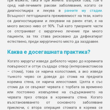
при мъжете, така и при жените. Въпреки това, той е
сред най-лечимите ракови заболявания, когато се
диагностицира и лекува в
ранните му стадии
.
Всъщност петгодишната преживяемост на тези, които
са диагностицирани и лекувани на ранен етап, е на
много високо ниво от 90%. Тъй като туморните части
се отстраняват с хирургично лечение при много
пациенти, за тях става рисковано да дефекатират
естествено, преди хирургичното място да заздравее.
Каква е досегашната практика?
Когато хирургът изведе дебелото черво до коремната
повърхност и оттук създаде отвор (ентероанастомоза
– стома), това се нарича колостомия, а ако изведе
тънкото черво се доведе до стома на предната
коремна стена, се нарича илеостомия. Целта е със
стома да се свържат червата с торбата за временно
или постоянно изхвърляне на съдържанието на
червата през отвора в коремната стена. Когато
възстановяването от основното заболяване
приключи, с втора операция стомата в корема се