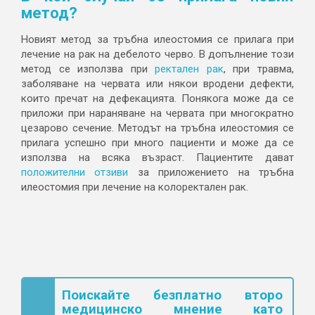
метод?
Новият метод за тръбна илеостомия се прилага при
лечение на рак на дебелото черво. В допълнение този
метод се използва при
ректален рак
, при травма,
заболяване на червата или някои вродени дефекти,
които пречат на дефекацията. Понякога може да се
приложи при нараняване на червата при многократно
цезарово сечение. Методът на тръбна илеостомия се
прилага успешно при много пациенти и може да се
използва на всяка възраст. Пациентите дават
положителни отзиви
за приложението на тръбна
илеостомия при лечение на колоректален рак.
Поискайте безплатно второ
медицинско мнение като