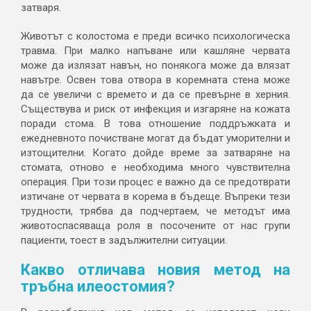
затваря.
Животът с колостома е преди всичко психологическа
травма. При малко напъване или кашляне червата
може да излязат навън, но понякога може да влязат
навътре. Освен това отвора в коремната стена може
да се увеличи с времето и да се превърне в херния.
Съществува и риск от инфекция и изгаряне на кожата
поради стома. В това отношение поддръжката и
ежедневното почистване могат да бъдат уморителни и
изтощителни. Когато дойде време за затваряне на
стомата, отново е необходима много чувствителна
операция. При този процес е важно да се предотврати
изтичане от червата в корема в бъдеще. Въпреки тези
трудности, трябва да подчертаем, че методът има
животоспасяваща роля в посочените от нас групи
пациенти, тоест в задължителни ситуации.
Какво отличава новия метод на
тръбна илеостомия?