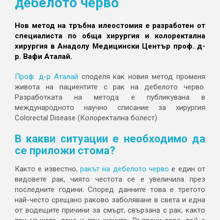
дебелото черво
Нов метод на тръбна илеостомия е разработен от
специалиста по обща хирургия и колоректална
хирургия в Анадолу Медицински Център проф. д-
р. Вафи Аталай.
Проф. д-р Аталай
споделя как новия метод променя
живота на пациентите с рак на дебелото черво.
Разработката на метода е публикувана в
международното научно списание за хирургия
Colorectal Disease (Колоректална болест).
В какви ситуации е необходимо да
се приложи стома?
Както е известно,
ракът на дебелото черво
е един от
видовете рак, чиято честота се е увеличила през
последните години. Според данните това е третото
най-често срещано раково заболяване в света и една
от водещите причини за смърт, свързана с рак, както