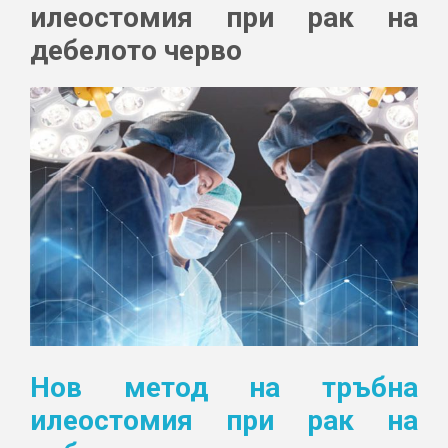
илеостомия при рак на
дебелото черво
Нов метод на тръбна
илеостомия при рак на