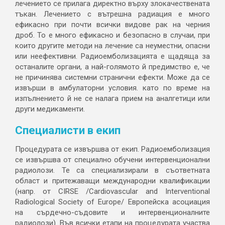
лечението се прилага директно върху злокачествената
тъкан. Лечението с вътрешна радиация е много
ефикасно при почти всички видове рак на черния
дроб. То е много ефикасно и безопасно в случаи, при
които другите методи на лечение са неуместни, опасни
или неефективни. Радиоемболизацията е щадяща за
останалите органи, а най-голямото й предимство е, че
не причинява системни странични ефекти. Може да се
извърши в амбулаторни условия. като по време на
изпълнението й не се налага прием на аналгетици или
други медикаменти.
Специалисти в екип
Процедурата се извършва от екип. Радиоемболизация
се извършва от специално обучени интервенционални
радиолози. Те са специализирали в съответната
област и притежаващи международни квалификации
(напр. от CIRSE /Cardiovascular and Interventional
Radiological Society of Europe/ Европейска асоциация
на сърдечно-съдовите и интервенционалните
радиолози). Във всички етапи на процедурата участва