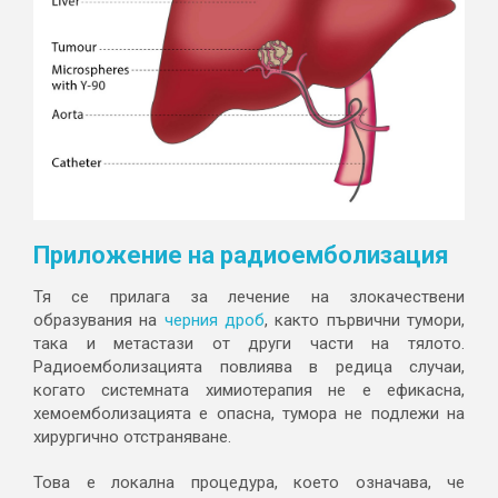
Приложение на радиоемболизация
Тя се прилага за лечение на злокачествени
образувания на
черния дроб
, както първични тумори,
така и метастази от други части на тялото.
Радиоемболизацията повлиява в редица случаи,
когато системната химиотерапия не е ефикасна,
хемоемболизацията е опасна, тумора не подлежи на
хирургично отстраняване.
Това е локална процедура, което означава, че