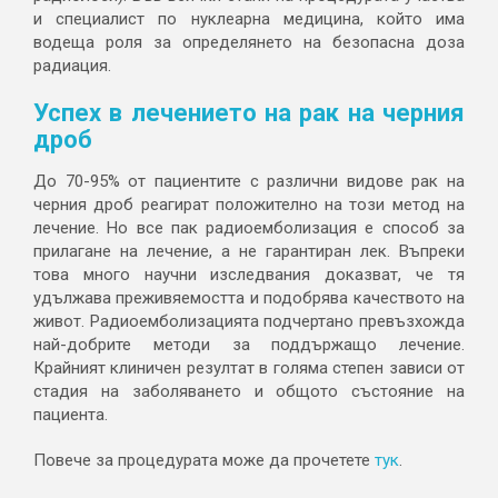
и специалист по нуклеарна медицина, който има
водеща роля за определянето на безопасна доза
радиация.
Успех в лечението на рак на черния
дроб
До 70-95% от пациентите с различни видове рак на
черния дроб реагират положително на този метод на
лечение. Но все пак радиоемболизация е способ за
прилагане на лечение, а не гарантиран лек. Въпреки
това много научни изследвания доказват, че тя
удължава преживяемостта и подобрява качеството на
живот. Радиоемболизацията подчертано превъзхожда
най-добрите методи за поддържащо лечение.
Крайният клиничен резултат в голяма степен зависи от
стадия на заболяването и общото състояние на
пациента.
Повече за процедурата може да прочетете
тук
.