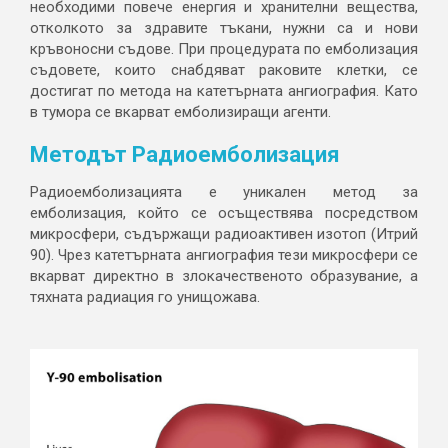
необходими повече енергия и хранителни вещества,
отколкото за здравите тъкани, нужни са и нови
кръвоносни съдове. При процедурата по емболизация
съдовете, които снабдяват раковите клетки, се
достигат по метода на катетърната ангиография. Като
в тумора се вкарват емболизиращи агенти.
Методът Радиоемболизация
Радиоемболизацията е уникален метод за
емболизация, който се осъществява посредством
микросфери, съдържащи радиоактивен изотоп (Итрий
90). Чрез катетърната ангиография тези микросфери се
вкарват директно в злокачественото образувание, а
тяхната радиация го унищожава.