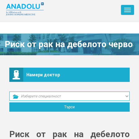
Toggl
navig
Риск от рак на дебелото черво
Намери доктор
Риск от рак на дебелото