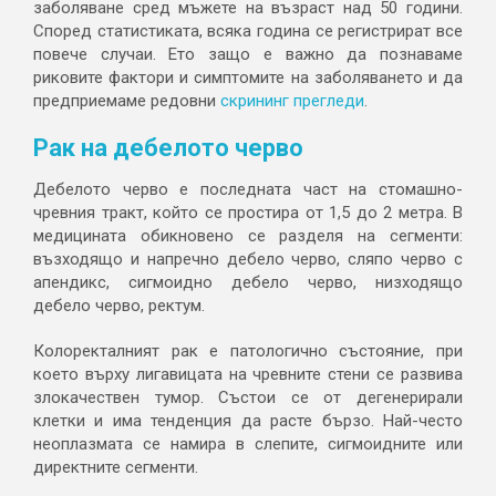
заболяване сред мъжете на възраст над 50 години.
Според статистиката, всяка година се регистрират все
повече случаи. Ето защо е важно да познаваме
риковите фактори и симптомите на заболяването и да
предприемаме редовни
скрининг прегледи
.
Рак на дебелото черво
Дебелото черво е последната част на стомашно-
чревния тракт, който се простира от 1,5 до 2 метра. В
медицината обикновено се разделя на сегменти:
възходящо и напречно дебело черво, сляпо черво с
апендикс, сигмоидно дебело черво, низходящо
дебело черво, ректум.
Колоректалният рак е патологично състояние, при
което върху лигавицата на чревните стени се развива
злокачествен тумор. Състои се от дегенерирали
клетки и има тенденция да расте бързо. Най-често
неоплазмата се намира в слепите, сигмоидните или
директните сегменти.