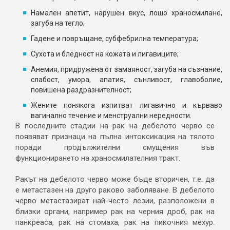
Намален апетит, нарушен вкус, лошо храносмилане,
загуба на тегло;
Гадене и повръщане, субфебрилна температура;
Сухота и бледност на кожата и лигавиците;
Анемия, придружена от замаяност, загуба на съзнание,
слабост, умора, апатия, сънливост, главоболие,
повишена раздразнителност;
Жените понякога изпитват лигавично и кърваво
вагинално течение и менструални нередности.
В последните стадии на рак на дебелото черво се
появяват признаци на пълна интоксикация на тялото
поради продължителни смущения във
функционирането на храносмилателния тракт.
Ракът на дебелото черво може бъде вторичен, т.е. да
е метастазен на друго раково заболяване. В дебелото
черво метастазират най-често лезии, разположени в
близки органи, например рак на черния дроб, рак на
панкреаса, рак на стомаха, рак на пикочния мехур.