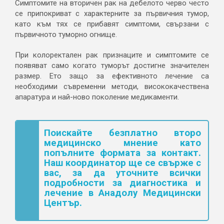
Симптомите на вторичен рак на дебелото черво често
се припокриват с характерните за първичния тумор,
като към тях се прибавят симптоми, свързани с
първичното туморно огнище.
При колоректален рак признаците и симптомите се
появяват само когато туморът достигне значителен
размер. Ето защо за
ефективното лечение
са
необходими съвременни методи, висококачествена
апаратура и най-ново поколение медикаменти.
Поискайте безплатно второ
медицинско мнение като
попълните формата за контакт.
Наш координатор ще се свърже с
вас, за да уточните всички
подробности за диагностика и
лечение в Анадолу Медицински
Център.