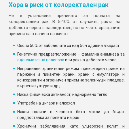
Хора в риск от колоректален рак
Не е установена причината за появата на
колоректалния рак. В 5-10% от случаите, ракът на
дебелото черво е наследствен, но по-често срещаните
причини са в начина на живот.
Около 50% от заболелите са над 50-годишна възраст
Генетично предразположение – фамилна анамнеза за
аденоматозна полипоза
или рак на дебелото черво;
Неправилен хранителен режим: прекомерен прием на
пържени и пикантни храни, храни с емулгатори и
консерванти и ограничен прием на зеленчуци, плодове,
зърнени култури и др.;
Ниска физическа активност, наднормено тегло
Употреба на цигари и алкохол
Някои полипи в червото биха могли да бъдат
предпоставка за появата на рак
Хронични заболявания като улцерозен колит и