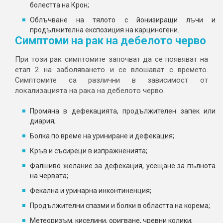
болестта на Крон;
Облъчване на тялото с йонизиращи лъчи и
продължителна експозиция на карциногени.
Симптоми на рак на дебелото черво
При този рак симптомите започват да се появяват на
етап 2 на заболяването и се влошават с времето.
Симптомите са различни в зависимост от
локализацията на рака на дебелото черво.
Промяна в дефекацията, продължителен запек или
диария;
Болка по време на уриниране и дефекация;
Кръв и съсиреци в изпражненията;
Фалшиво желание за дефекация, усещане за пълнота
на червата;
Фекална и уринарна инконтиненция;
Продължителни спазми и болки в областта на корема;
Метеоризъм, киселини, оригване, чревни колики;