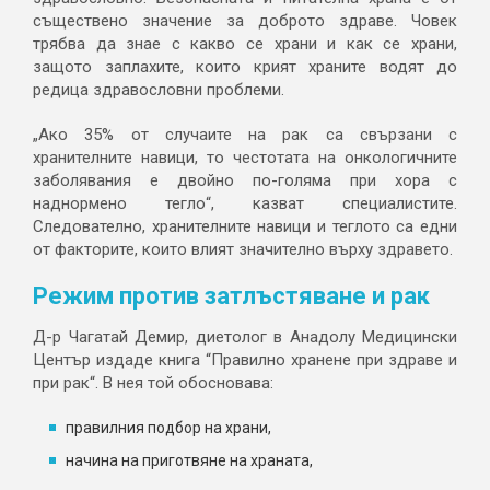
съществено значение за доброто здраве. Човек
трябва да знае с какво се храни и как се храни,
защото заплахите, които крият храните водят до
редица здравословни проблеми.
„Ако 35% от случаите на рак са свързани с
хранителните навици, то честотата на онкологичните
заболявания е двойно по-голяма при хора с
наднормено тегло“, казват специалистите.
Следователно, хранителните навици и теглото са едни
от факторите, които влият значително върху здравето.
Режим против затлъстяване и рак
Д-р Чагатай Демир, диетолог в Анадолу Медицински
Център издаде книга “Правилно хранене при здраве и
при рак“. В нея той обосновава:
правилния подбор на храни,
начина на приготвяне на храната,