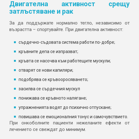
Двигателна активност срещу
затлъстяване и рак
За да поддържате нормално тегло, независимо от
възрастта – спортувайте. При двигателна активност:
сърдечно-съдовата система работи по-добре;
кръвните депа се изпразват;
кръвта се насочва към работещите мускули;
отварят се нови капиляри;
подобрява се кръвооросяването;
засилва се сърдечния мускул
понижава се кръвното налягане;
упражненията водят до психично отпускане;
повишава се емоционалния тонус и самочувствието.
При онкоболните пациенти нежеланите ефекти от
лечението се свеждат до минимум.