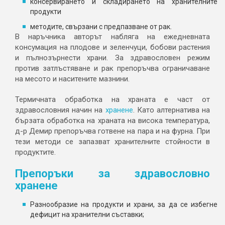
консервирането и складирането на хранителните
продукти
методите, свързани с предпазване от рак.
В наръчника авторът набляга на ежедневната
консумация на плодове и зеленчуци, бобови растения
и пълнозърнести храни. За здравословен режим
против затлъстяване и рак препоръчва ограничаване
на месото и наситените мазнини.
Термичната обработка на храната е част от
здравословния начин на
хранене
. Като алтернатива на
бързата обработка на храната на висока температура,
д-р Демир препоръчва готвене на пара и на фурна. При
тези методи се запазват хранителните стойности в
продуктите.
Препоръки за здравословно
хранене
Разнообразие на продукти и храни, за да се избегне
дефицит на хранителни съставки;