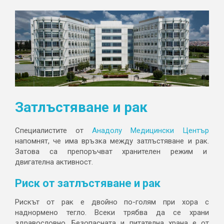
Затлъстяване и рак
Специалистите от
Анадолу Медицински Център
напомнят, че има връзка между затлъстяване и рак.
Затова са препоръчват хранителен режим и
двигателна активност.
Риск от затлъстяване и рак
Рискът от рак е двойно по-голям при хора с
наднормено тегло. Всеки трябва да се храни
здравословно. Безопасната и питателна храна е от