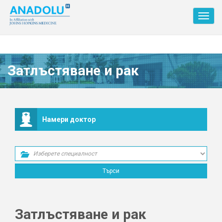
Toggl
navig
Затлъстяване и рак
Намери доктор
Затлъстяване и рак