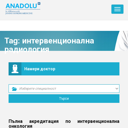
Toggl
navig
Tag:
интервенционална
радиология
Намери доктор
Пълна акредитация по интервенционална
онкология