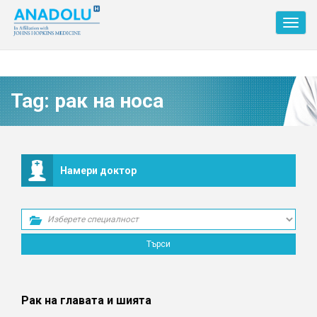
Toggl
navig
Tag:
рак на носа
Намери доктор
Рак на главата и шията