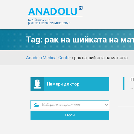
Tag:
рак на шийката на ма
Anadolu Medical Center
›
рак на шийката на матката
П
Намери доктор
...