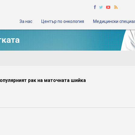
За нас
Център по онкология
Медицински специа
тката
опулярният рак на маточната шийка