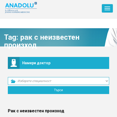
Toggl
navig
Tag:
рак с неизвестен
произход
Намери доктор
Рак с неизвестен произход