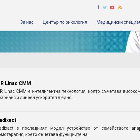
За нас
Център по онкология
Медицински специа
R Linac CMM
R Linac CMM е интелигентна технология, която съчетава високо
езонанс и линеен ускорител в едно...
adixact
adixact е последният модел устройство от семейството апа
омотерапия, което съчетава функциите на...