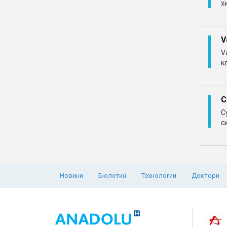
х
V
V
к
C
C
с
Новини
Бюлетин
Технологии
Доктори