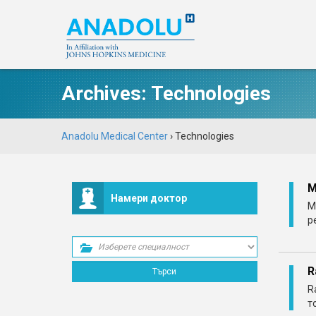
Archives:
Technologies
Anadolu Medical Center
›
Technologies
M
Намери доктор
M
р
R
R
т