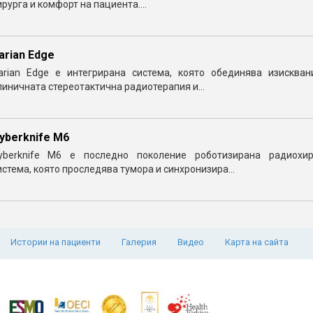
ирурга и комфорт на пациента....
arian Edge
arian Edge е интегрирана система, която обединява изискван
линичната стереотактична радиотерапия и...
yberknife M6
yberknife M6 е последно поколение роботизирана радиохир
истема, която проследява тумора и синхронизира...
Истории на пациенти
Галерия
Видео
Карта на сайта