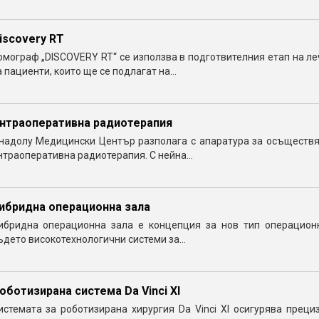
iscovery RT
омограф „DISCOVERY RT“ се използва в подготвителния етап на л
а пациенти, които ще се подлагат на...
нтраоперативна радиотерапия
надолу Медицински Център разполага с апаратура за осъществя
нтраоперативна радиотерапия. С нейна...
ибридна операционна зала
ибридна операционна зала е концепция за нов тип операционн
ъдето високотехнологични системи за...
оботизирана система Da Vinci XI
истемата за роботизирана хирургия Da Vinci XI осигурява преци