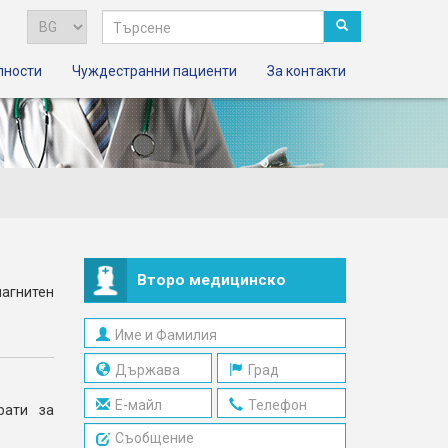
лности
Чуждестранни пациенти
За контакти
Второ медицинско
магнитен
мнение
рати за