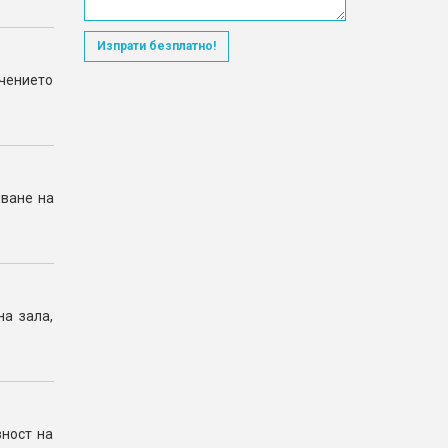
Изпрати безплатно!
ечението
ване на
а зала,
зност на