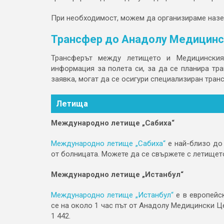
При необходимост, можем да организираме назе
Трансфер до Анадолу Медицинс
Трансферът между летището и Медицинския
информация за полета си, за да се планира тр
заявка, могат да се осигури специализиран тран
Летища
Международно летище „Сабиха“
Международно летище „Сабиха“
е най-близо до 
от болницата. Можете да се свържете с летището 
Международно летище „Истанбул“
Международно летище „Истанбул“
е в европейск
се на около 1 час път от Анадолу Медицински Це
1 442.