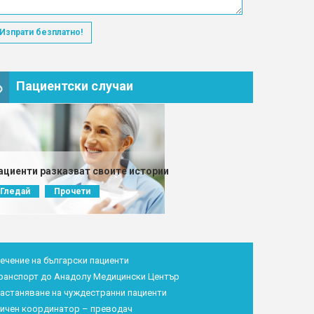
Изпрати безплатно!
Пациентски случаи
ациенти разказват своите истории
Гледай
Прочети
ечение на български пациенти
ранспорт до Анадолу Медицински Център
астаняване на чуждестранни пациенти
ичен координатор – преводач