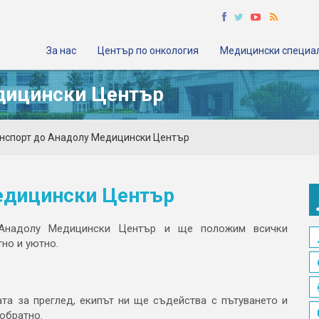
За нас
Център по онкология
Медицински специа
дицински Център
анспорт до Анадолу Медицински Център
едицински Център
 Анадолу Медицински Център и ще положим всички
но и уютно.
ата за преглед, екипът ни ще съдейства с пътуването и
обратно.