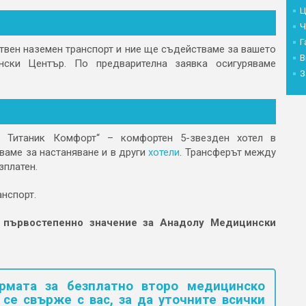
Ц
Ч
Г
ствен наземен транспорт и ние ще съдействаме за вашето
В
нски Център. По предварителна заявка осигуряваме
З
у Титаник Комфорт“ – комфортен 5-звезден хотел в
ваме за настаняване и в други
хотели
. Трансферът между
зплатен.
анспорт.
 първостепенно значение за Анадолу Медицински
рмата за безплатно второ медицинско
се свърже с вас, за да уточните всички