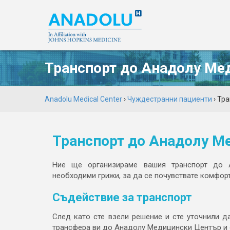
Транспорт до Анадолу Ме
Anadolu Medical Center
›
Чуждестранни пациенти
› Тр
Транспорт до Анадолу М
Ние ще организираме вашия транспорт до
необходими грижи, за да се почувствате комфорт
Съдействие за транспорт
След като сте взели решение и сте уточнили д
трансфера ви до Анадолу Медицински Център и 