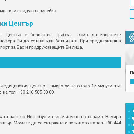
мна или въздушна линейка.
ки Център
т Център е безплатен. Трябва само да изпратите
ансфера Ви до хотела или болницата. При предварителна
спорт за Вас и придружаващите Ви лица.
П
медицинския център. Намира се на около 15 минути път
на тел. +90 216 585 50 00.
Л
ата част на Истанбул и е значително по-голямо. Намира
Т
нтър. Можете да се свържете с летището на тел. +90 444
Н
Л