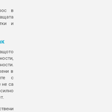
рос в
ващата
тки и
ак
защото
ности,
ности.
жени в
ите с
 не са
силно
т.
ствени