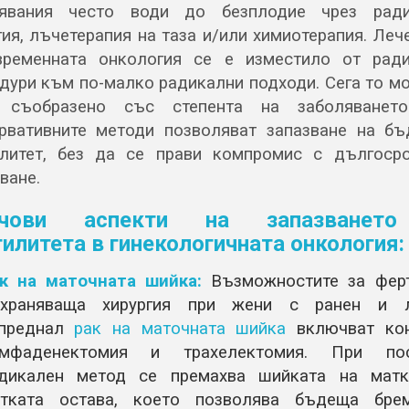
лявания често води до безплодие чрез ради
гия, лъчетерапия на таза и/или химиотерапия. Леч
ременната онкология се е изместило от рад
дури към по-малко радикални подходи. Сега то м
 съобразено със степента на заболяването
рвативните методи позволяват запазване на б
литет, без да се прави компромис с дългоср
ване.
чови аспекти на запазванет
илитета в гинекологичната онкология:
к на маточната шийка:
Възможностите за ферт
храняваща хирургия при жени с ранен и л
преднал
рак на маточната шийка
включват кон
мфаденектомия и трахелектомия. При пос
дикален метод се премахва шийката на матк
тката остава, което позволява бъдеща брем