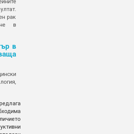
ейните
лтат.
ен рак
ане в
ър в
ваща
ински
логия,
редлага
бходима
аличието
уктивни