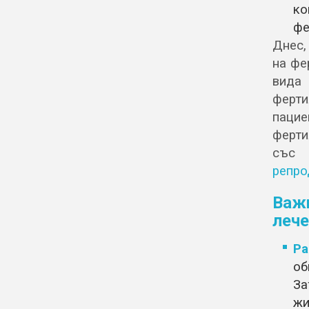
ко
фе
Днес,
на фе
вида
ферти
паци
ферти
със 
репро
Важ
лече
Ра
об
З
жи