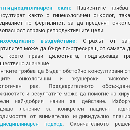
лтидисциплинарен екип:
Пациентите трябва
нсултират както с гинекологичен онколог, так
ециалист по фертилитет, за да преценят онколо
зопасност спрямо репродуктивните цели.
ихосоциално въздействие:
Страхът от заг
ртилитет може да бъде по-стресиращ от самата д
к, което прави цялостната, поддържаща г
ществено значение.
нтките трябва да бъдат обстойно консултирани о
щите онкологични и акушерски рисков
кологичен рак. Предварителното обсъжда
жностите и резултатите може да помогне на хиру
дели най-добрия начин за действие. Избор
одящо лечение за конкретен пациент подче
одимостта от внимателно индивидуално плани
идисциплинарен подход
. Окончателното реше