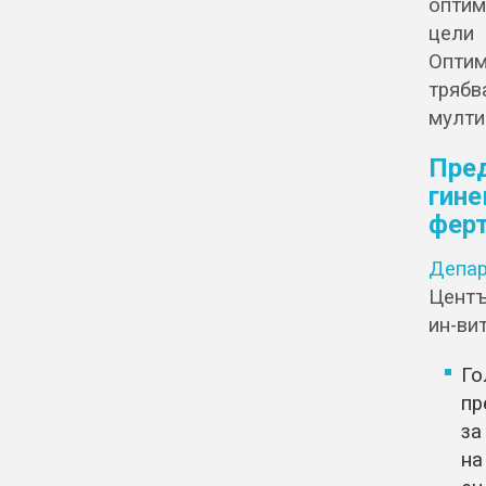
оптим
цели
Оптим
тряб
мулти
Пре
гин
ферт
Депар
Центъ
ин-ви
Го
пр
за
на