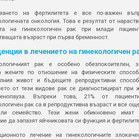
зването на фертилитета е все по-важен въп
ологичната онкология. Това е резултат от нараст
ота на гинекологичен рак при млади пациен
тващата възраст при първа бременност.
енции в лечението на гинекологичен р
ологичният рак е особено обезпокоителен, 
а жените по отношение на физическите способ
лния живот и бъдещите репродуктивни способ
ето от тези видове рак се диагностицират при 
менопауза. Въпреки това, 21% от пациент
ологичен рак са в репродуктивна възраст и все още
али семейство. Тези жени обикновено имат 
ие да запазят яйчниковата си функция и фертилите
ционното лечение на гинекологичните злокаче