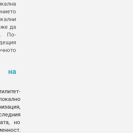
кална
ението
икални
оже да
. По-
ъдещия
очното
о на
илитет-
окално
изация,
ледния
ата, но
енност.