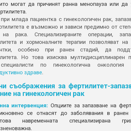
ито могат да причинят ранна менопауза или да 
ртилитета.
 при млада пациентка с гинекологичен рак, запаз
ртилитета е възможно и зависи предимно от степ
 на рака. Специализираните операции, запа
литета и хормоналните терапии позволяват на
ентки, особено при ранен стадий, да подд
литета. Но това изисква мултидисциплинарен 
специалисти по гинекологична онкология
дуктивно здраве
.
ни съображения за фертилитет-запаз
ние на гинекологичен рак
нна интервенция:
Опциите за запазване на ферт
икновено се отнасят до заболявания в ранен 
атова навременната специализирана г
зненоважна.