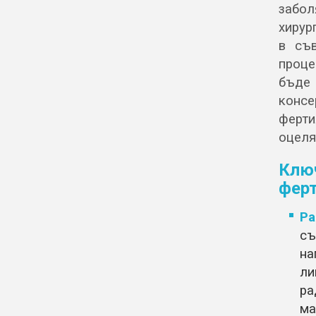
забо
хирур
в съв
проце
бъде
консе
ферти
оцеля
Клю
ферт
Ра
съ
на
ли
ра
ма