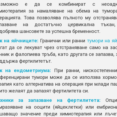
ъзможно е да се комбинират с неоадю
миотерапия за намаляване на обема на тумор
ерацията. Това позволява пълното му отстраняв
пазване на достатъчно цервикална тъкан,
добрява шансовете за успешна бременност.
к на яйчниците:
Гранични или ранни
тумори на я
гат да се лекуват чрез отстраняване само на за
чник и фалопиева тръба, като другата се запазва, 
ддържа фертилитетът.
к на ендометриума:
При ранни, нискостепенни
ференцирани тумори може да се използва хормо
рапия като алтернатива на операция при млади па
ито желаят да запазят фертилитета си.
хники за запазване на фертилитета:
Опц
мразяване на ооцити (яйцеклетки) или ембрион
шаващо значение преди химиотерапия или лъчет