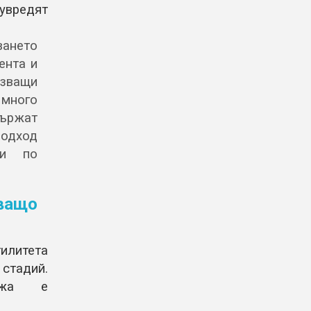
увредят
ването
ента и
зващи
 много
ържат
подход
 и по
ващо
илитета
стадий.
рижа е