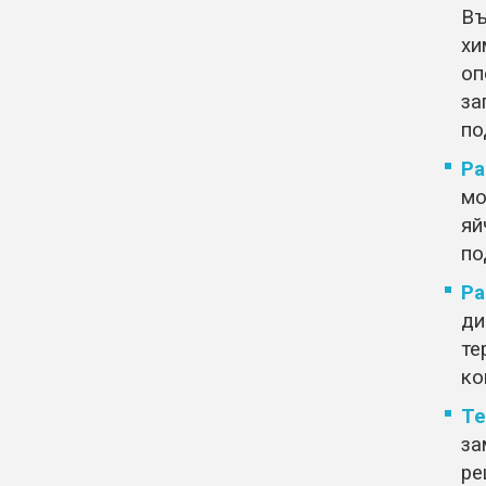
В
хи
оп
за
по
Ра
мо
яй
по
Ра
ди
те
ко
Те
за
ре