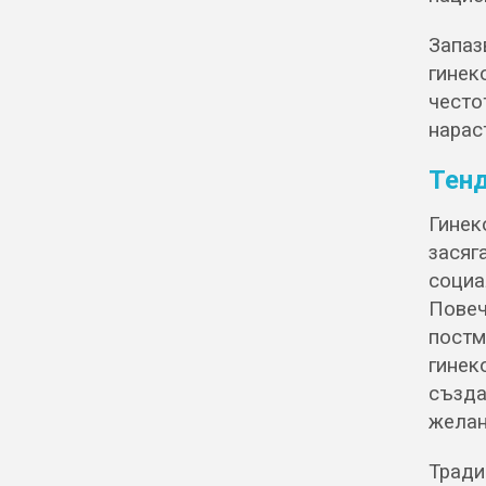
Запа
гинек
чест
нарас
Тенд
Гинек
засяг
социа
Повеч
пост
гинек
създ
желан
Тради