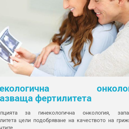
некологична онколог
азваща фертилитета
епцията за гинекологична онкология, запа
литета цели подобряване на качеството на гриж
нтите.