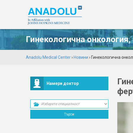
Гинекологична онкология,
Anadolu Medical Center
›
Новини
› Гинекологична онко
Гин
Намери доктор
фер