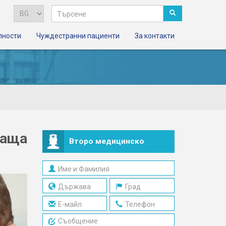
лности
Чуждестранни пациенти
За контакти
ваща
Второ медицинско
мнение