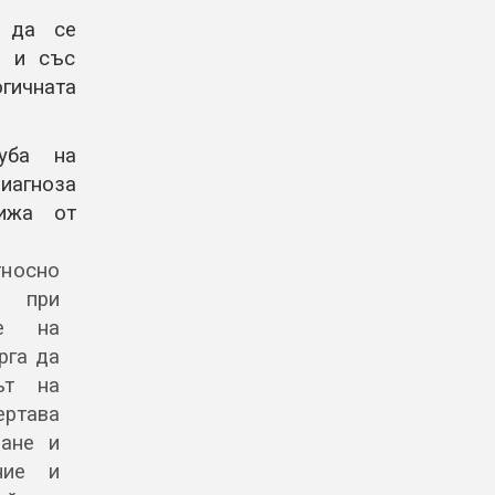
 да се
а и със
гичната
уба на
иагноза
рижа от
тносно
е при
не на
рга да
ът на
ртава
ране и
ние и