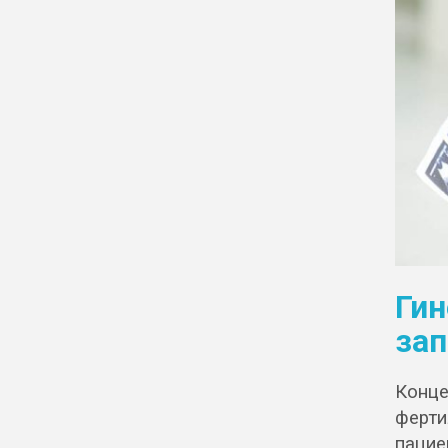
Ги
зап
Конц
ферти
пацие