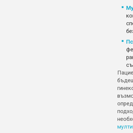
Му
ко
сп
бе
Пс
фе
ра
съ
Пацие
бъде
гине
възмо
опре
подх
необх
мулт