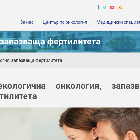
За нас
Център по онкология
Медицински специа
 запазваща фертилитета
логия, запазваща фертилитета
екологична онкология, запаз
тилитета