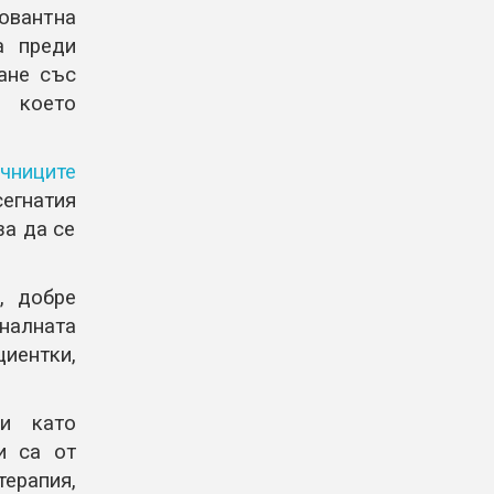
вантна
а преди
ане със
 което
йчниците
сегнатия
за да се
, добре
налната
циентки,
ии като
и са от
ерапия,