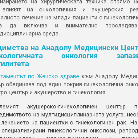
изирането на хирургическата техника спрямо н
 влияят на онкологичния и акушерския резу
алното лечение на млади пациенти с гинекологич
ва да включва и внимателно проследяв
дисциплинарна среда.
димства на Анадолу Медицински Цент
екологичната онкология запаз
илитета
таментът по Женско здраве
към Анадолу Медиц
р обединява под един покрив гинекологична онко
тро център и акушерство и гинекология.
лемият акушерско-гинекологичен център п
едимството на мултидисциплинарната услуга, нео
 лечението на пациентки с гинекологичен рак. Н
 специализирани гинекологични онколози, репрод