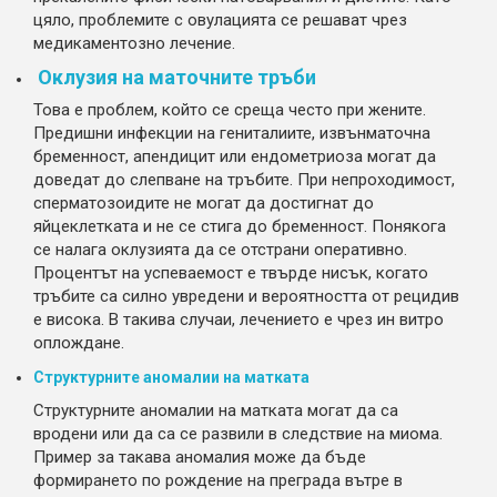
цяло, проблемите с овулацията се решават чрез
медикаментозно лечение.
Оклузия на маточните тръби
Това е проблем, който се среща често при жените.
Предишни инфекции на гениталиите, извънматочна
бременност, апендицит или ендометриоза могат да
доведат до слепване на тръбите. При непроходимост,
сперматозоидите не могат да достигнат до
яйцеклетката и не се стига до бременност. Понякога
се налага оклузията да се отстрани оперативно.
Процентът на успеваемост е твърде нисък, когато
тръбите са силно увредени и вероятността от рецидив
е висока. В такива случаи, лечението е чрез ин витро
оплождане.
Структурните аномалии на матката
Структурните аномалии на матката могат да са
вродени или да са се развили в следствие на миома.
Пример за такава аномалия може да бъде
формирането по рождение на преграда вътре в