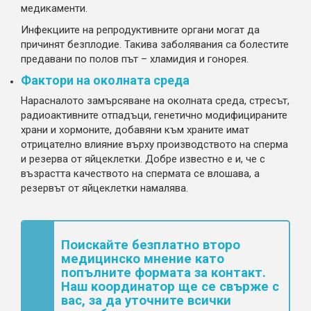
медикаменти.
Инфекциите на репродуктивните органи могат да
причинят безплодие. Такива заболявания са болестите
предавани по полов път – хламидия и гонорея.
Фактори на околната среда
Нарасналото замърсяване на околната среда, стресът,
радиоактивните отпадъци, генетично модифицираните
храни и хормоните, добавяни към храните имат
отрицателно влияние върху производството на сперма
и резерва от яйцеклетки. Добре известно е и, че с
възрастта качеството на спермата се влошава, а
резервът от яйцеклетки намалява.
Поискайте безплатно второ
медицинско мнение като
попълните формата за контакт.
Наш координатор ще се свърже с
вас, за да уточните всички