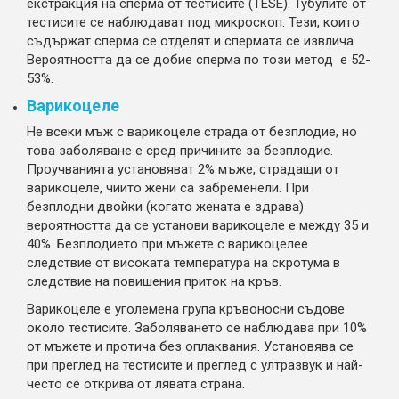
екстракция на сперма от тестисите (TESE). Тубулите от
тестисите се наблюдават под микроскоп. Тези, които
съдържат сперма се отделят и спермата се извлича.
Вероятността да се добие сперма по този метод е 52-
53%.
Варикоцеле
Не всеки мъж с варикоцеле страда от безплодие, но
това заболяване е сред причините за безплодие.
Проучванията установяват 2% мъже, страдащи от
варикоцеле, чиито жени са забременели. При
безплодни двойки (когато жената е здрава)
вероятността да се установи варикоцеле е между 35 и
40%. Безплодието при мъжете с варикоцелее
следствие от високата температура на скротума в
следствие на повишения приток на кръв.
Варикоцеле е уголемена група кръвоносни съдове
около тестисите. Заболяването се наблюдава при 10%
от мъжете и протича без оплаквания. Установява се
при преглед на тестисите и преглед с ултразвук и най-
често се открива от лявата страна.