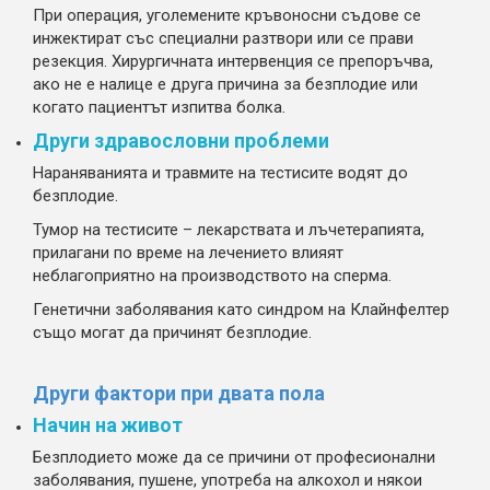
При операция, уголемените кръвоносни съдове се
инжектират със специални разтвори или се прави
резекция. Хирургичната интервенция се препоръчва,
ако не е налице е друга причина за безплодие или
когато пациентът изпитва болка.
Други здравословни проблеми
Нараняванията и травмите на тестисите водят до
безплодие.
Тумор на тестисите – лекарствата и лъчетерапията,
прилагани по време на лечението влияят
неблагоприятно на производството на сперма.
Генетични заболявания като синдром на Клайнфелтер
също могат да причинят безплодие.
Други фактори при двата пола
Начин на живот
Безплодието може да се причини от професионални
заболявания, пушене, употреба на алкохол и някои