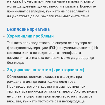
матката. По-чести причини са миома и полипи, които
могат да доведат до неравности в матката. Всички те
причиняват безплодие, тъй като не позволяват на
яйцеклетката да се закрепи към маточната стена.
Безплодие при мъжа
Хормонални проблеми
Тъй като производството на сперма се регулира от
фоликулостимулиращите (FSH) и лутеинизиращите (LH)
хормони, които се секретират от хипофизата,
нарушенията в тяхната секреция може да доведе до
безплодие.
Задържане на тестис (крипторхизъм)
Oбикновено, тестисите слизат в скротума при
раждането или до една година след това.
Производството на здрава сперма протича при
температура по-ниска от тази на тялото. Ако тестисите
нe слязат в скротума, производството на сперма се
влошава, тъй като тестисите са в неподходяща