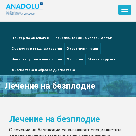
Toggl
navig
Център по онкология
Трансплантация на костен мозък
Сърдечна и гръдна хирургия
Хирургични науки
Неврохирургия и неврология
Урология
Женско здраве
Диагностика и образна диагностика
Лечение на безплодие
Лечение на безплодие
С лечение на безплодие се ангажират специалистите