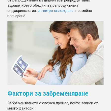
от репродуктивна медицина или репродуктивно
здраве, което обединява репродуктивна
ендокринология,
ин-витро оплождане
и семейно
планиране.
Фактори за забременяване
Забременяването е сложен процес, който зависи от
много фактори: