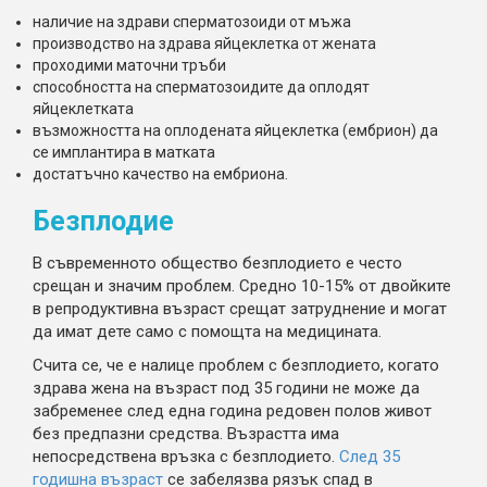
наличие на здрави сперматозоиди от мъжа
производство на здрава яйцеклетка от жената
проходими маточни тръби
способността на сперматозоидите да оплодят
яйцеклетката
възможността на оплодената яйцеклетка (ембрион) да
се имплантира в матката
достатъчно качество на ембриона.
Безплодие
В съвременното общество безплодието е често
срещан и значим проблем. Средно 10-15% от двойките
в репродуктивна възраст срещат затруднение и могат
да имат дете само с помощта на медицината.
Счита се, че е налице проблем с безплодието, когато
здрава жена на възраст под 35 години не може да
забременее след една година редовен полов живот
без предпазни средства. Възрастта има
непосредствена връзка с безплодието.
След 35
годишна възраст
се забелязва рязък спад в