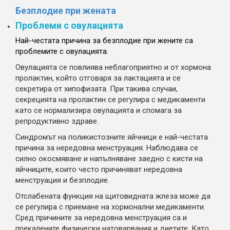
Безплодие при жената
Проблеми с овулацията
Най-честата причина за безплодие при жените са
проблемите с овулацията.
Овулацията се повлиява неблагоприятно и от хормона
пролактин, който отговаря за лактацията и се
секретира от хипофизата. При такива случаи,
секрецията на пролактин се регулира с медикаменти
като се нормализира овулацията и спомага за
репродуктивно здраве.
Синдромът на поликистозните яйчници е най-честата
причина за нередовна менструация. Наблюдава се
силно окосмяване и напълняване заедно с кисти на
яйчниците, които често причиняват нередовна
менструация и безплодие.
Отслабената функция на щитовидната жлеза може да
се регулира с приемане на хормонални медикаменти.
Сред причините за нередовна менструация са и
прекалените физически натоварвания и диетите. Като