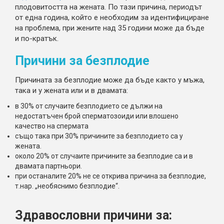
плодовитостта на жената. По тази причина, периодът
от една година, който е необходим за идентифициране
на проблема, при жените над 35 години може да бъде
и по-кратък.
Причини за безплодие
Причината за безплодие може да бъде както у мъжа,
така и у жената или и в двамата:
в 30% от случаите безплодието се дължи на
недостатъчен брой сперматозоиди или влошено
качество на спермата
също така при 30% причините за безплодието са у
жената.
около 20% от случаите причините за безплодие са и в
двамата партньори.
при останалите 20% не се открива причина за безплодие,
т.нар. „необяснимо безплодие“.
Здравословни причини за: