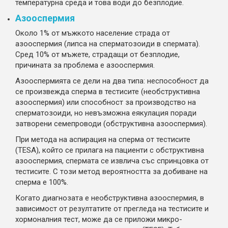
температурна среда и това води до безплодие.
Азооспермия
Около 1% от мъжкото население страда от
азооспермия (липса на сперматозоиди в спермата).
Сред 10% от мъжете, страдащи от безплодие,
причината за проблема е азооспермия.
Азооспермията се дели на два типа: неспособност да
се произвежда сперма в тестисите (необструктивна
азооспермия) или способност за производство на
сперматозоиди, но невъзможна еякулация поради
затворени семепроводи (обструктивна азооспермия).
При метода на аспирация на сперма от тестисите
(TESA), който се прилага на пациенти с обструктивна
азооспермия, спермата се извлича със спринцовка от
тестисите. С този метод вероятността за добиване на
сперма е 100%.
Когато диагнозата е необструктивна азооспермия, в
зависимост от резултатите от прегледа на тестисите и
хормоналния тест, може да се приложи микро-