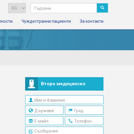
лности
Чуждестранни пациенти
За контакти
б
Второ медицинско
мнение