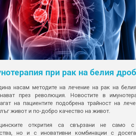
нотерапия при
рак на белия дро
дина насам методите на лечение на рак на бели
нават през революция. Новостите в имунотер
агат на пациентите подобрена трайност на лече
лъг живот и по-добро качество на живот.
цинските открития са свързани не само с
ства, но и с иновативни комбинации с досег