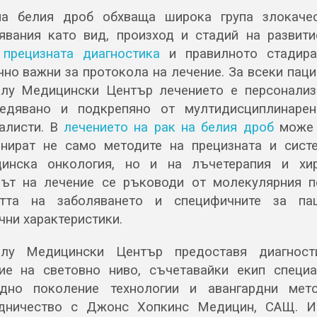
а белия дроб обхваща широка група злокаче
явания като вид, произход и стадий на развити
о
прецизната диагностика
и правилното стадира
чно важни за протокола на лечение. За всеки паци
лу Медицински Център лечението е персонализ
едявано и подкрепяно от мултидисциплинаре
алисти. В
лечението на рак на белия дроб
може 
нират не само методите на прецизната и сист
инска онкология, но и на лъчетерапия и хир
ът на лечение се ръководи от молекулярния п
стта на заболяването и специфичните за пац
чни характеристики.
олу Медицински Център предоставя диагност
ие на световно ниво, съчетавайки екип специа
дно поколение технологии и авангардни мет
удничество с Джонс Хопкинс Медицин, САЩ. И