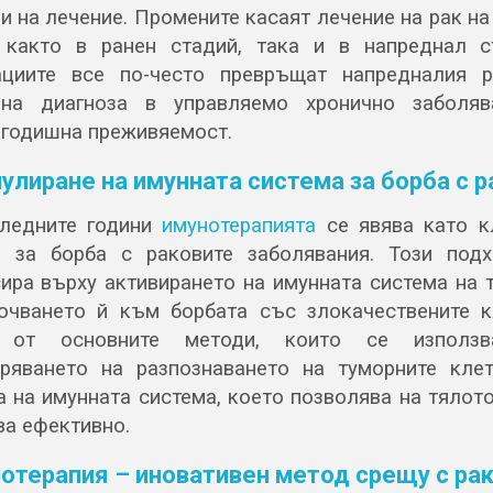
и на лечение. Промените касаят лечение на рак на
 както в ранен стадий, така и в напреднал с
циите все по-често превръщат напредналия 
лна диагноза в управляемо хронично заболяв
годишна преживяемост.
улиране на имунната система за борба с р
ледните години
имунотерапията
се явява като к
 за борба с раковите заболявания. Този под
ира върху активирането на имунната система на 
очването й към борбата със злокачествените к
 от основните методи, които се използв
ряването на разпознаването на туморните кле
а на имунната система, което позволява на тялото
ва ефективно.
отерапия – иновативен метод срещу с ра