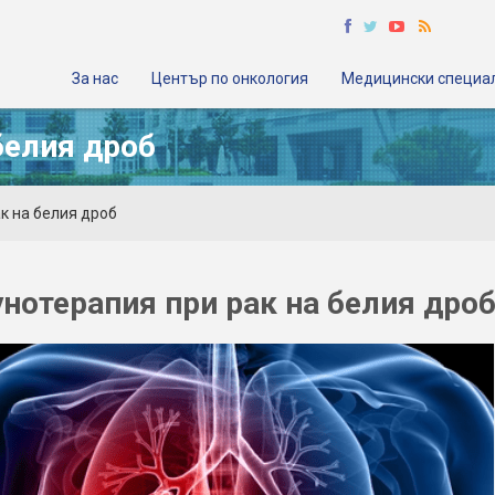
За нас
Център по онкология
Медицински специа
белия дроб
к на белия дроб
нотерапия при рак на белия дро