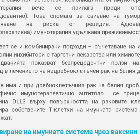
отерапия вече се прилага преди опе
дювантно). Това спомага за свиване на тумо
ляване на риска от рецидив. Адюван
оперативна) имунотерапия удължава преживяемост
ват се и комбинирани подходи – съчетаване на 
олни инхибитори с таргетни лекарства или химиоте
едванията показват безпрецедентни ползи на
д в лечението на недребноклетъчен рак на белия д
в има и при дребноклетъчния рак на белия дроб
ифично имунотерапевтично антитяло се прице
ина DLL3 върху повърхността на раковите кл
ира собствените Т-клетки на имунната система
жат.
виране на имунната система чрез ваксини