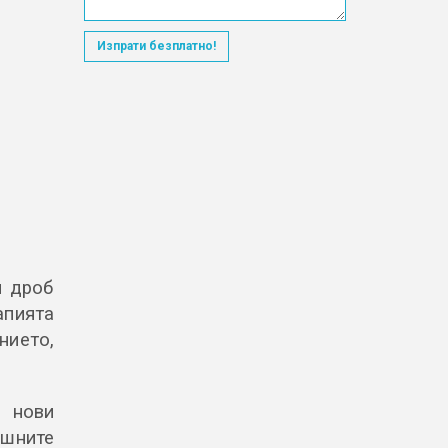
Изпрати безплатно!
б
я дроб
апията
нието,
 нови
ашните