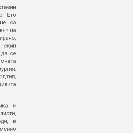
ствени
е. Ето
не са
ент на
ирано,
н екип
да се
емната
ургия.
одтип,
иента
ика и
листи,
оди, в
менно