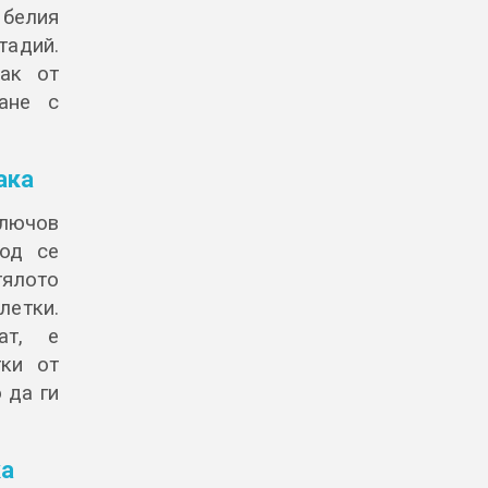
 белия
тадий.
рак от
ане с
ака
лючов
ход се
тялото
летки.
ат, е
тки от
 да ги
ка