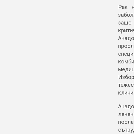
Рак н
забол
защ
крити
Анадо
просл
специ
комби
медиц
Избор
теже
клини
Анад
лечен
после
сътр