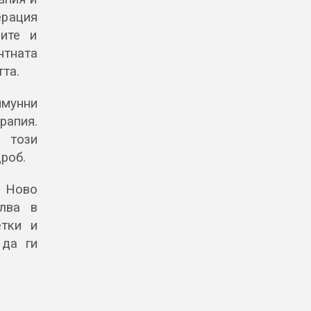
рация
рите и
тната
та.
имунни
рапия.
 този
роб.
. Ново
лва в
етки и
 да ги