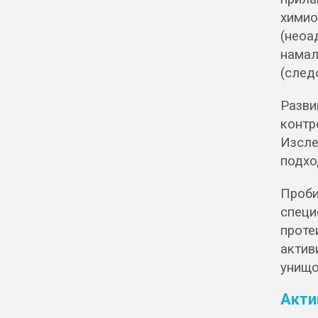
хими
(неоа
нама
(след
Разви
контр
Изсл
подхо
Проби
спец
проте
актив
унищо
Акти