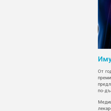
Иму
От го
преми
предл
по-дъ
Меди
лекар