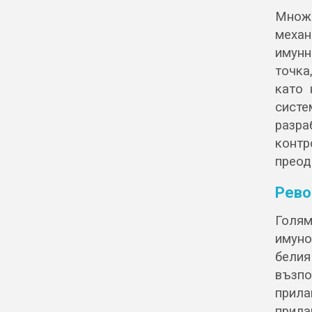
Множе
механ
имунн
точка
като 
систе
разр
контр
преод
Рево
Голя
имуно
белия
възпо
прила
прила