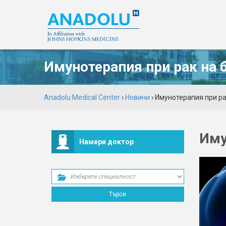
Имунотерапия при рак на 
Anadolu Medical Center
›
Новини
› Имунотерапия при ра
Иму
Намери доктор