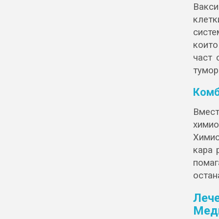
Вакси
клетк
систе
които
част 
тумор
Комб
Вмес
химио
Химио
кара 
пома
остан
Леч
Мед