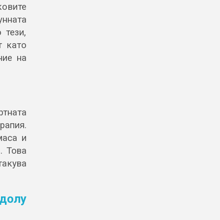
ковите
унната
 тези,
т като
ние на
тната
рапия.
маса и
. Това
акува
долу