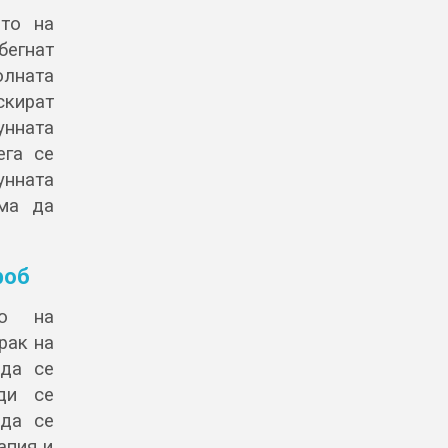
ето на
бегнат
олната
скират
унната
ега се
нната
ема да
роб
то на
рак на
 да се
еди се
 да се
апия и