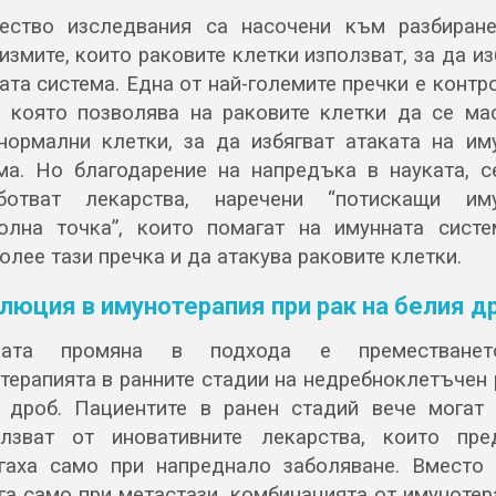
ство изследвания са насочени към разбиран
измите, които раковите клетки използват, за да из
ата система. Една от най-големите пречки е контр
, която позволява на раковите клетки да се ма
нормални клетки, за да избягват атаката на им
ма. Но благодарение на напредъка в науката, с
аботват лекарства, наречени “потискащи иму
олна точка”, които помагат на имунната сист
олее тази пречка и да атакува раковите клетки.
люция в имунотерапия при рак на белия д
мата промяна в подхода е преместване
терапията в ранните стадии на недребноклетъчен 
 дроб. Пациентите в ранен стадий вече могат
лзват от иновативните лекарства, които пр
гаха само при напреднало заболяване. Вместо
га само при метастази, комбинацията от имунотер