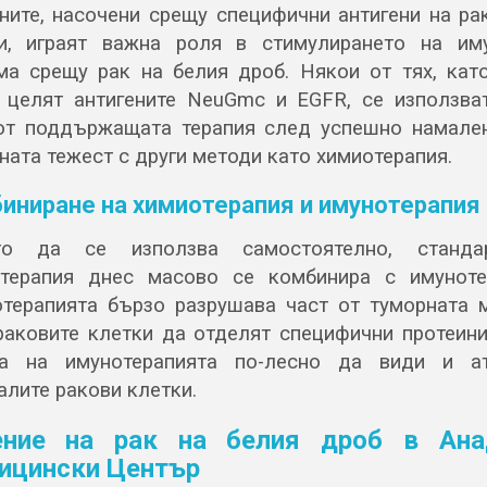
ните, насочени срещу специфични антигени на ра
и, играят важна роля в стимулирането на им
ма срещу рак на белия дроб. Някои от тях, като
 целят антигените NeuGmc и EGFR, се използва
от поддържащата терапия след успешно намале
ната тежест с други методи като химиотерапия.
иниране на химиотерапия и имунотерапия
то да се използва самостоятелно, стандар
терапия днес масово се комбинира с имуноте
терапията бързо разрушава част от туморната 
раковите клетки да отделят специфични протеини
га на имунотерапията по-лесно да види и ат
алите ракови клетки.
ение на рак на белия дроб в Ана
ицински Център