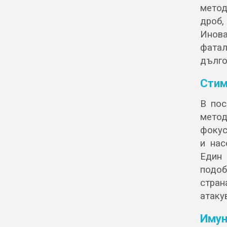
метод
дроб,
Инова
фата
дълго
Стим
В пос
метод
фокус
и нас
Един
подоб
стран
атаку
Имун