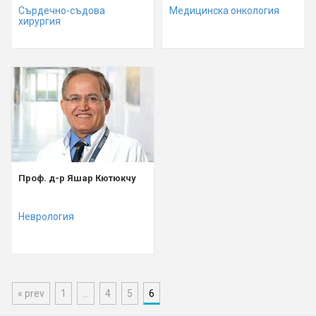
Сърдечно-съдова
Медицинска онкология
хирургия
Проф. д-р Яшар Кютюкчу
Неврология
« prev
1
…
4
5
6