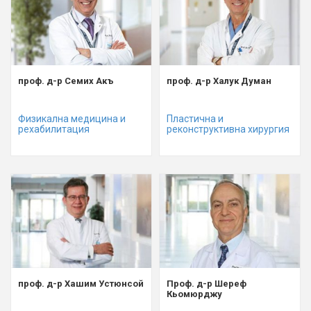
проф. д-р Семих Акъ
проф. д-р Халук Думан
Физикална медицина и
Пластична и
рехабилитация
реконструктивна хирургия
проф. д-р Хашим Устюнсой
Проф. д-р Шереф
Кьомюрджу