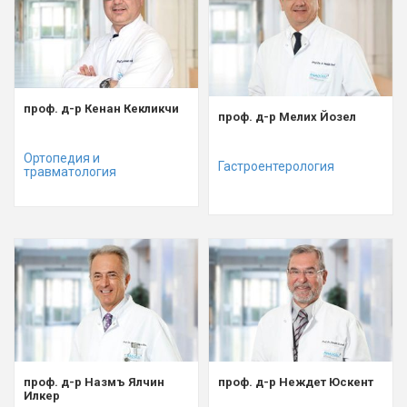
проф. д-р Кенан Кекликчи
проф. д-р Мелих Йозел
Ортопедия и
Гастроентерология
травматология
проф. д-р Назмъ Ялчин
проф. д-р Неждет Юскент
Илкер