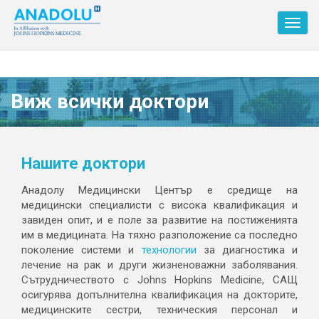
Toggl
navig
Виж всички доктори
Нашите доктори
Анадолу Медицински Център е средище на
медицински специалисти с висока квалификация и
завиден опит, и е поле за развитие на постиженията
им в медицината. На тяхно разположение са последно
поколение системи и
технологии
за диагностика и
лечение на рак и други жизненоважни заболявания.
Сътрудничеството с Johns Hopkins Medicine, САЩ
осигурява допълнителна квалификация на докторите,
медицинските сестри, техническия персонал и