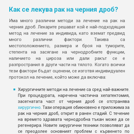
Как се лекува рак на черния дроб?
Има много различни методи за лечение на рак на
черния дроб. Лекарите решават кой е най-подходящия
метод на лечение за индивида, като вземат предвид
много различни фактори. Такива са
местоположението, размера и броя на туморите,
степента на засягане на чернодробните функции,
наличието на цироза или дали ракът се е
разпространил в други части на тялото. Когато всички
тези фактори бъдат оценени, се изготвя индивидуален
протокол на лечение, който може да включва:
Хирургичните методи на лечение са сред най-важните.
При процедурата, наречена частична хепатектомия,
засегнатата част от черния дроб се отстранява
хирургично
. Тази операция обикновено е приложима за
рак на черния дроб, открит в ранен стадий. С течение
на времето здравата чернодробна тъкан може да се
регенерира. Новите хирургични техники позволяват да
се преодолее основният проблем с кървенето по