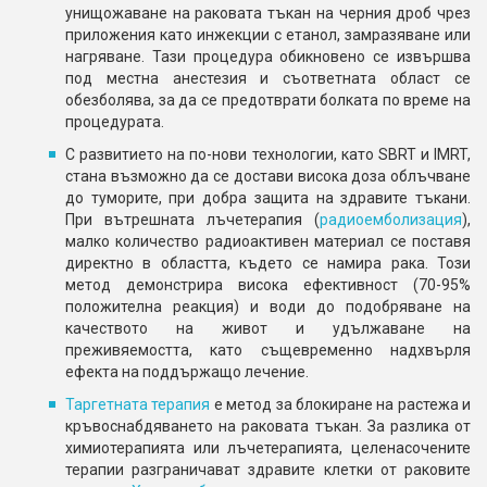
унищожаване на раковата тъкан на черния дроб чрез
приложения като инжекции с етанол, замразяване или
нагряване. Тази процедура обикновено се извършва
под местна анестезия и съответната област се
обезболява, за да се предотврати болката по време на
процедурата.
С развитието на по-нови технологии, като SBRT и IMRT,
стана възможно да се достави висока доза облъчване
до туморите, при добра защита на здравите тъкани.
При вътрешната лъчетерапия (
радиоемболизация
),
малко количество радиоактивен материал се поставя
директно в областта, където се намира рака. Този
метод демонстрира висока ефективност (70-95%
положителна реакция) и води до подобряване на
качеството на живот и удължаване на
преживяемостта, като същевременно надхвърля
ефекта на поддържащо лечение.
Таргетната терапия
е метод за блокиране на растежа и
кръвоснабдяването на раковата тъкан. За разлика от
химиотерапията или лъчетерапията, целенасочените
терапии разграничават здравите клетки от раковите