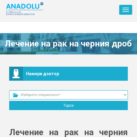
Toggl
navig
Лечение на рак на черния дроб
Намери доктор
Лечение на рак на черния