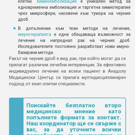
клетки.
Химиоемболизация
е уникален метод за
едновременна емболизация и таргетна химиотерапия
чрез микросфери, насовени към тумора на черния
дроб.
В допълнение към тези методи на лечение,
имунотерапията
е една обещаваща възможност за
лечение на напреднал рак на черния дроб.
Изследователите постоянно разработват нови имуно-
базирани методи.
Ракът на черния дроб е вид рак, при който могат да се
прилагат различни лечебни интервенции. За ефективно
индивидуално лечение на всеки пациент в Анадолу
Медицински Център се прилага мултидисциплинарен
подход от екип опитни специалисти.
Поискайте безплатно второ
медицинско мнение като
попълните формата за контакт.
Наш координатор ще се свърже с
вас, за да уточните всички