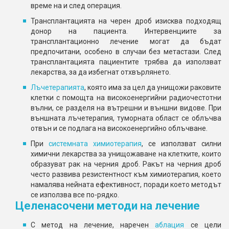
време на и след операция.
Трансплантацията на черен дроб изисква подходящ
донор на пациента. Интервенциите за
трансплантационно лечение могат да бъдат
предпочитани, особено в случаи без метастази. След
трансплантацията пациентите трябва да използват
лекарства, за да избегнат отхвърлянето.
Лъчетерапията
, която има за цел да унищожи раковите
клетки с помощта на високоенергийни радиочестотни
вълни, се разделя на вътрешни и външни видове. При
външната лъчетерапия, туморната област се облъчва
отвън и се подлага на високоенергийно облъчване.
При
системната химиотерапия
, се използват силни
химични лекарства за унищожаване на клетките, които
образуват рак на черния дроб. Ракът на черния дроб
често развива резистентност към химиотерапия, което
намалява нейната ефективност, поради което методът
се използва все по-рядко.
Целенасочени методи на лечение
С метод на лечение, наречен
аблация
се цели