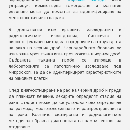
ултразвук, компютърна томография и магнитен
резонанс могат да помогнат за идентифициране на
местоположението на рака.
В допълнение към кръвните изследвания и
радиологичните изследвания, биопсията е
високоефективен метод за определяне на структурата
на рака на черния дроб. Чернодробната биопсия се
извършва чрез тънка игла през кожата в черния дроб.
Събраната тъканна проба се изпраща в
лабораторията за патологично изследване под
микроскоп, за да се идентифицират характеристиките
на раковите клетки.
След диагностициране на рак на черния дроб и преди
да планират лечение, лекарите определят стадия на
рака. Стадият може да се установи чрез определяне
на размера, местоположението и разпространението
на рака. Костните сканирания и радиологичните
методи за образна диагностика са важни тестове за
стадиране.