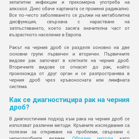
хепатитни инфекции и прекомерна употреба на
алкохол. Днес обаче картината се променя радикално.
Все по-често заболяването се дължи на метаболитна
дисфункция, свързана с нарастване на
затлъстяването, което засяга значителна част от
възрастното население в Европа.
Ракът на черния дроб се разделя основно на две
основни групи: първичен и вторичен. Първичните
видове рак започват в клетките на черния дроб.
Вторичните видове се отнасят до рак, който
произхожда от друг орган и се разпространява в
черния дроб чрез кръвоносната или лимфната
система.
Как се диагностицира рак на черния
дроб?
В диагностичния подход към рака на черния дроб се
използват различни методи. Кръвните изследвания са
полезни за откриване на проблеми, свързани с
чернодробните ензими.
Образни методи
като