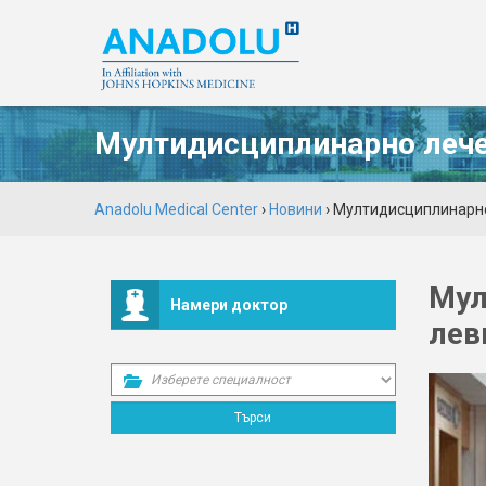
Мултидисциплинарно лече
Anadolu Medical Center
›
Новини
› Мултидисциплинарн
Му
Намери доктор
лев