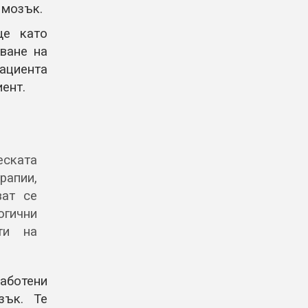
 мозък.
е като
ване на
пациента
ент.
ската
рапии,
ват се
огични
ти на
аботени
зък. Те