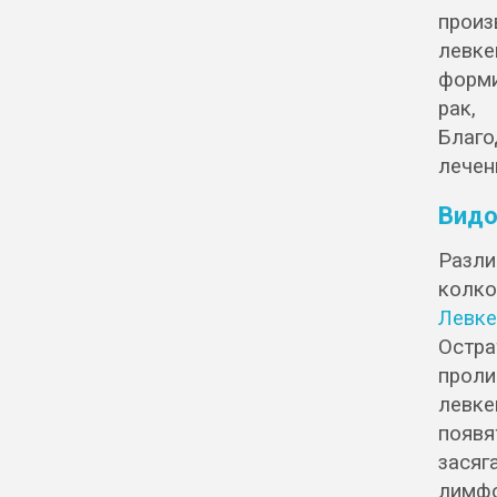
прои
левке
форми
рак,
Б
лаго
лечен
Видо
Разли
колко
Левке
Остр
проли
левке
появя
засяг
лимфо