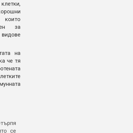
 клетки,
корошни
 които
жен за
 видове
ата на
ка че тя
отената
летките
имунната
етърпя
ито се