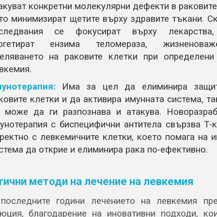
акуват конкретни молекулярни дефекти в раковите
то минимизират щетите върху здравите тъкани. С
следвания се фокусират върху лекарства,
аргетират ензима теломераза, жизненова
еляването на раковите клетки при определени
вкемия.
унотерапия:
Има за цел да елиминира защит
ковите клетки и да активира имунната система, та
 може да ги разпознава и атакува. Новоразраб
унотерапия с биспецифични антитела свързва Т-к
ректно с левкемичните клетки, което помага на 
стема да открие и елиминира рака по-ефективно.
тични методи на лечение на левкемия
последните години лечението на левкемия пр
юция, благодарение на иновативни подходи, ко