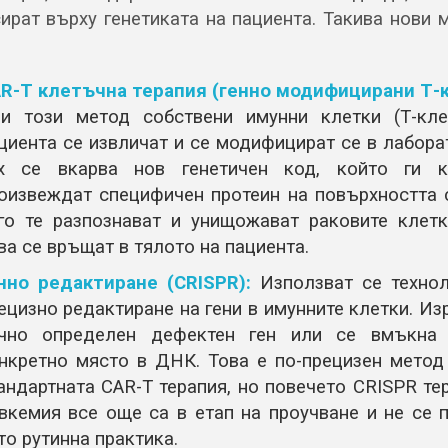
ират върху генетиката на пациента. Такива нови 
R-T клетъчна терапия (генно модифицирани Т-к
и този метод собствени имунни клетки (Т-кле
циента се извличат и се модифицират се в лабора
х се вкарва нов генетичен код, който ги 
оизвеждат специфичен протеин на повърхността с
го те разпознават и унищожават раковите клетк
ва се връщат в тялото на пациента.
нно редактиране (CRISPR):
Използват се технол
ецизно редактиране на гени в имунните клетки. Из
чно определен дефектен ген или се вмъкна
нкретно място в ДНК. Това е по-прецизен метод
андартната CAR-T терапия, но повечето CRISPR те
вкемия все още са в етап на проучване и не се 
то рутинна практика.