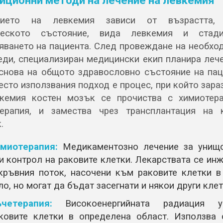
иционни методи на лечение на левкемия
нието на левкемия зависи от възрастта, 
ческото състояние, вида левкемия и стад
яването на пациента. След провеждане на необхо
еди, специализиран медицински екип планира леч
снова на общото здравословно състояние на пац
есто използвания подход е процес, при който зара
кемия костен мозък се прочиства с химиотер
ерапия, и замества чрез трансплантация на 
.
миотерапия:
Медикаментозно лечение за унищ
и контрол на раковите клетки. Лекарствата се ин
кръвния поток, насочени към раковите клетки в
ло, но могат да бъдат засегнати и някои други клет
четерапия:
Високоенергийната радиация 
ковите клетки в определена област. Използва 