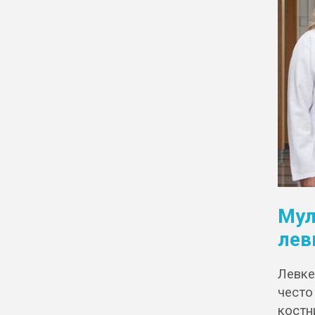
Му
лев
Левке
често
кост