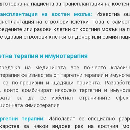
дготовка на пациента за трансплантация на костен
ансплантация на костен мозък:
Известна ощ
ансплантация на стволови клетки. Това е замест
редените или ракови клетки от костния мозък на 
с здрави стволови клетки от донор или самия паци
етна терапия и имунотерапия
предъка на медицината все по-често класиче
терапия се измества от таргетни терапии и имуноте
 са по-прецизни и щадящи пациента. Разработ
, които комбинират няколко таргетни и имунол
арата, за да се избегнат страничните ефек
ционната химиотерапия.
ргетни терапии:
Използват се специално разр
карства за някои видове рак на костния мо