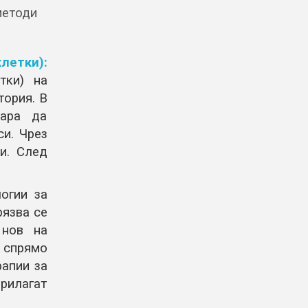
методи
летки):
тки) на
тория. В
кара да
и. Чрез
и. След
огии за
рязва се
 нов на
 спрямо
рапии за
прилагат