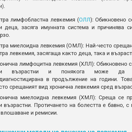
).
тра лимфобластна левкемия (
ОЛЛ
): Обикновено 
и деца, засяга имунната система и причинява с
рзо.
тра миелоидна левкемия (ОМЛ): Най-често срещан
тра левкемия, засягаща както деца, така и възраст
онична лимфоцитна левкемия (ХЛЛ): Обикновено с
ри възрастни и понякога може да о
диагностицирана в продължение на години. Това
сто срещаният вид хронична левкемия сред възрас
онична миелоидна левкемия (ХМЛ): Среща се п
и възрастни. Протичането на болестта е бавно, с
 влошаване и ремисии.