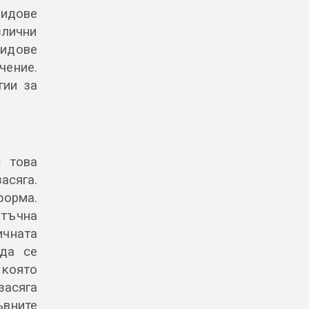
идове
злични
видове
ение.
егии
за
с това
асяга.
форма.
тъчна
ичната
 да се
 която
засяга
ъвните