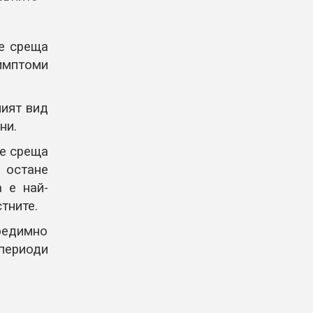
се среща
имптоми
ият вид
ни.
е среща
стане
 е най-
тните.
редимно
 периоди