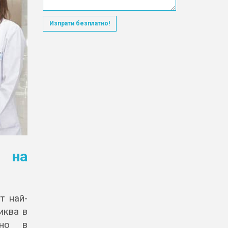
Изпрати безплатно!
 на
т най-
иква в
лно в