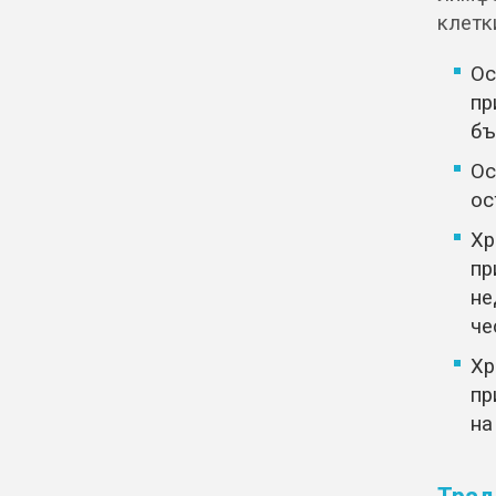
клетки
Ос
пр
бъ
Ос
ос
Хр
п
не
че
Хр
пр
на