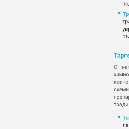
по
Тр
тр
ув
съ
Тарг
С на
химио
които
схеми
преп
тради
Та
ле