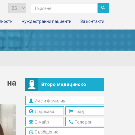
лности
Чуждестранни пациенти
За контакти
 на
Второ медицинско
мнение