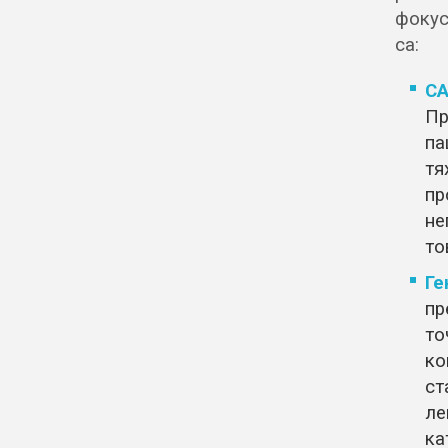
фокус
са:
CA
Пр
па
тя
пр
не
то
Ге
пр
то
ко
ст
ле
ка