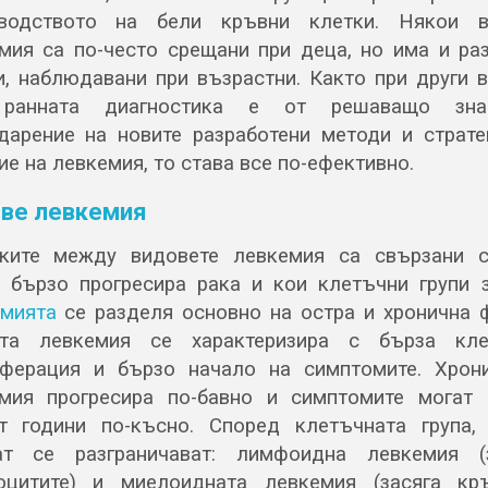
зводството на бели кръвни клетки. Някои в
мия са по-често срещани при деца, но има и ра
, наблюдавани при възрастни. Както при други 
 ранната диагностика е от решаващо знач
дарение на новите разработени методи и страт
ие на левкемия, то става все по-ефективно.
ве левкемия
ките между видовете левкемия са свързани 
 бързо прогресира рака и кои клетъчни групи з
мията
се разделя основно на остра и хронична 
ата левкемия се характеризира с бърза кле
ферация и бързо начало на симптомите. Хрон
мия прогресира по-бавно и симптомите могат
т години по-късно. Според клетъчната група,
ат се разграничават: лимфоидна левкемия (
цитите) и миелоидната левкемия (засяга кр