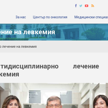
За нас
Център по онкология
Медицински специа
ние на левкемия
о лечение на левкемия
лтидисциплинарно лечение
кемия