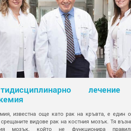
лтидисциплинарно лечение
кемия
мия, известна още като рак на кръвта, е един о
 срещаните видове рак на костния мозък. Тя възн
ния мозък, който не функционира прави