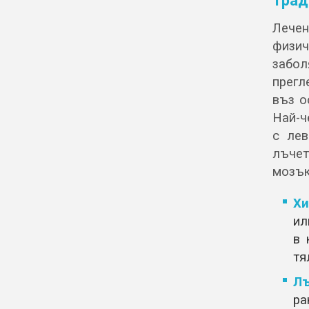
Трад
Лече
физи
забол
прегл
въз о
Най-ч
с лев
лъчет
мозък
Хи
ил
в 
тя
Лъ
ра