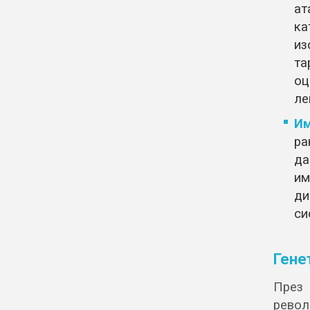
ат
ка
из
т
оц
ле
Им
ра
да
им
ди
си
Гене
През 
револ