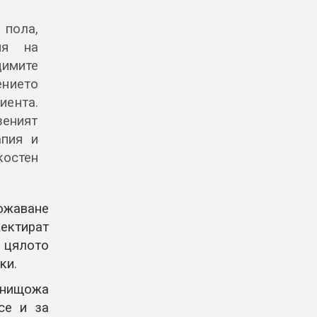
пола,
ия на
димите
ението
иента.
зеният
апия и
костен
ожаване
жектират
 цялото
ки.
унищожа
се и за