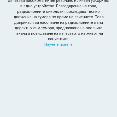
съчетава високомагнитен резонанс и линеен ускорител
сем
в едно устройство. Благодарение на това,
фун
радиационните онколози проследяват всяко
движение на тумора по време на лечението. Това
ада
допринася за насочване на радиационните лъчи
директно към тумора, предпазване на околните
лек
тъкани и повишаване на качеството на живот на
пациентите.
Научете повече