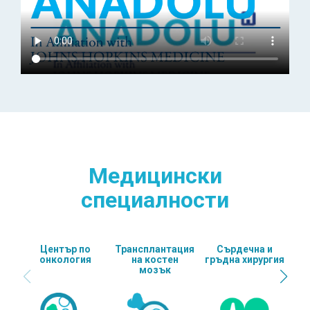
Медицински
специалности
Център по
Трансплантация
Сърдечна и
онкология
на костен
гръдна хирургия
мозък