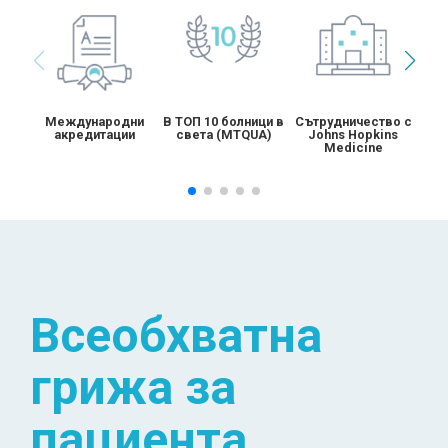
В ТОП 10 болници в
Сътрудничество с
Международни
света (MTQUA)
Johns Hopkins
акредитации
Medicine
Всеобхватна
грижа за
пациента