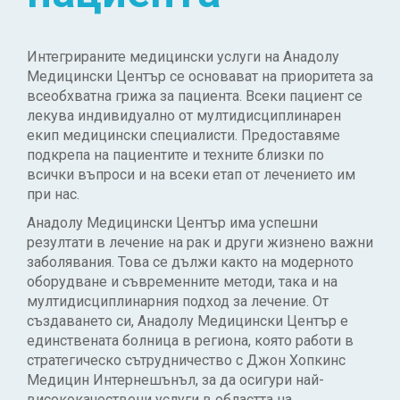
Интегрираните медицински услуги на Анадолу
Медицински Център се основават на приоритета за
всеобхватна грижа за пациента. Всеки пациент се
лекува индивидуално от мултидисциплинарен
екип медицински специалисти. Предоставяме
подкрепа на пациентите и техните близки по
всички въпроси и на всеки етап от лечението им
при нас.
Анадолу Медицински Център има успешни
резултати в лечение на рак и други жизнено важни
заболявания. Това се дължи както на модерното
оборудване и съвременните методи, така и на
мултидисциплинарния подход за лечение. От
създаването си, Анадолу Медицински Център е
единствената болница в региона, която работи в
стратегическо сътрудничество с Джон Хопкинс
Медицин Интернешънъл, за да осигури най-
висококачествени услуги в областта на