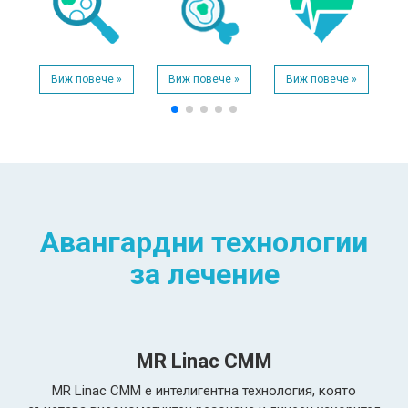
Виж повече »
Виж повече »
Виж повече »
Авангардни технологии
за лечение
MR Linac CMM
MR Linac CMM е интелигентна технология, която