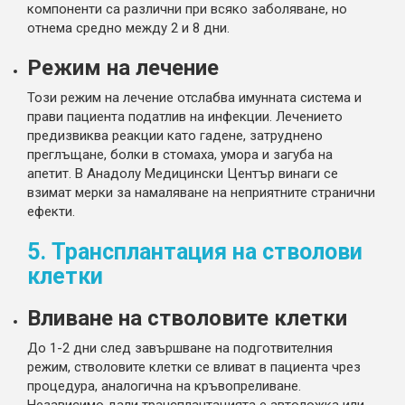
компоненти са различни при всяко заболяване, но
отнема средно между 2 и 8 дни.
Режим на лечение
Този режим на лечение отслабва имунната система и
прави пациента податлив на инфекции. Лечението
предизвиква реакции като гадене, затруднено
преглъщане, болки в стомаха, умора и загуба на
апетит. В Анадолу Медицински Център винаги се
взимат мерки за намаляване на неприятните странични
ефекти.
5. Трансплантация на стволови
клетки
Вливане на стволовите клетки
До 1-2 дни след завършване на подготвителния
режим, стволовите клетки се вливат в пациента чрез
процедура, аналогична на кръвопреливане.
Независимо дали трансплантацията е автоложка или