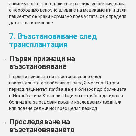
зависимост от това дали се е развила инфекция, дали
е необходимо венозно вливане на медикаменти и дали
пациентът се храни нормално през устата, се определя
датата на изписване.
7. Възстановяване след
трансплантация
Първи признаци на
възстановяване
Първите признаци на възстановяване след
присаждането се забелязват след 3 месеца. В този
период пациентът трябва да е в близост до болницата
в Истанбул или Кочаели. Пациентът трябва да идва в
болницата за редовни кръвни изследвания (веднъж
или повече седмично) през целия период.
Проследяване на
възстановяването