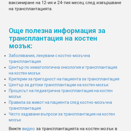
ваксиниране на 12-ия и 24-тия месец след извършване
на трансплантацията.
Още полезна информация за
трансплантация на костен
мозък:
Заболявания, лекувани с костно-мозъчна
трансплантация
Център по хематологична онкология и трансплантация
на костен мозък
Критерии за пригодност на пациента за трансплантация
Център за детски трансплантации на костен мозък
Процесът на педиатрична трансплантация на костен
мозък
Правила за живот на пациента след костно-мозъчна
трансплантация
Често задавани въпроси за трансплантация на костен
мозък
Вижте
видео
за трансплантацията на костен мозък в