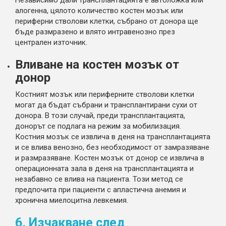
алогенна, цялото количество костен мозък или
периферни стволови клетки, събрано от донора ще
бъде размразено и влято интравенозно през
централен източник.
Вливане на костен мозък от
донор
Костният мозък или периферните стволови клетки
могат да бъдат събрани и трансплантирани сухи от
донора. В този случай, преди трансплантацията,
донорът се подлага на режим за мобилизация.
Костния мозък се извлича в деня на трансплантацията
и се влива венозно, без необходимост от замразяване
и размразяване. Костен мозък от донор се извлича в
операционната зала в деня на трансплантацията и
незабавно се влива на пациента. Този метод се
предпочита при пациенти с апластична анемия и
хронична миелоцитна левкемия.
6. Изчакване след