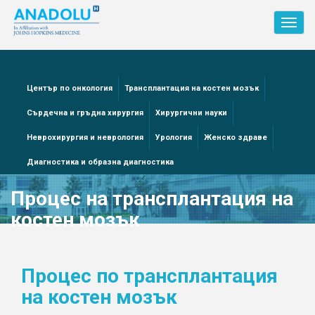
Toggl
navig
Център по онкология
Трансплантация на костен мозък
Сърдечна и гръдна хирургия
Хирургични науки
Неврохирургия и неврология
Урология
Женско здраве
Диагностика и образна диагностика
Процес на трансплантация на
костен мозък
Процес по трансплантaция
на костен мозък