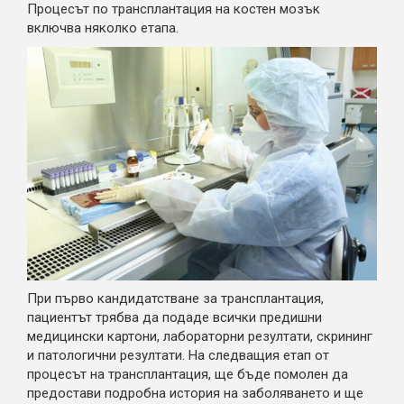
Процесът по трансплантaция на костен мозък
включва няколко етапа.
При първо кандидатстване за трансплантация,
пациентът трябва да подадe всички предишни
медицински картони, лабораторни резултати, скрининг
и патологични резултати. На следващия етап от
процесът на трансплантация, ще бъдe помолен да
предостави подробна история на заболяването и ще