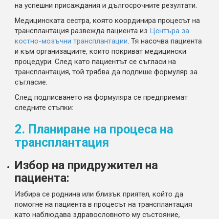
на успешни присаждания и дългосрочните резултати.
Медицинската сестра, която координира процесът на
трансплантация развежда пациента из
Центъра за
костно-мозъчни трансплантации
. Тя насочва пациента
и към организациите, които покриват медицински
процедури. След като пациентът се съгласи на
трансплантация, той трябва да подпише формуляр за
съгласие.
След подписването на формуляра се предприемат
следните стъпки:
2. Планиране на процеса на
трансплантация
Избор на придружител на
пациента:
Избира се роднина или близък приятел, който да
помогне на пациента в процесът на трансплантация
като наблюдава здравословното му състояние,