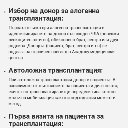
Избор на донор за алогенна
трансплантация:
Първата стъпка при алогенна трансплантация е
идентифицирането на донор със сходен ЧЛА (човешки
левкоцитен антиген), обикновено брат, сестра или друг
роднина. Донорът (пациент, брат, сестра и т.н) се
подлага на първичен преглед в Анадолу медицински
център.
Автоложна трансплантация:
При автоложна трансплантация донор е пациентът. В
зависимост от състоянието на пациента и диагнозата,
екипът по трансплантиране ще определи типа костно-
мозъчна мобилизация както и подходящия момент и
метод.
Първа визита на пациента за
трансплантация: