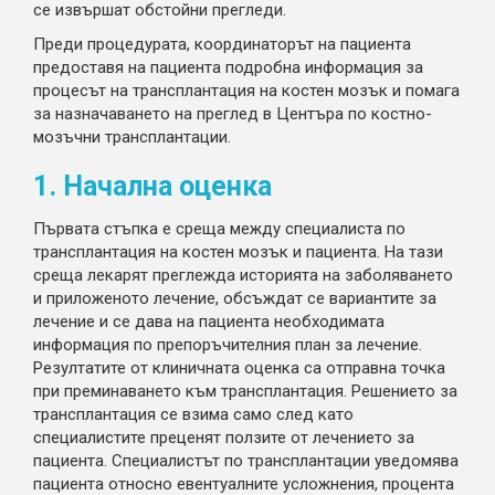
се извършат обстойни прегледи.
Преди процедурата, координаторът на пациента
предоставя на пациента подробна информация за
процесът на трансплантация на костен мозък и помага
за назначаването на преглед в Центъра по костно-
мозъчни трансплантации.
1. Начална оценка
Първата стъпка е среща между специалиста по
трансплантация на костен мозък и пациента. На тази
среща лекарят преглежда историята на заболяването
и приложеното лечение, обсъждат се вариантите за
лечение и се дава на пациента необходимата
информация по препоръчителния план за лечение.
Резултатите от клиничната оценка са отправна точка
при преминаването към трансплантация. Решението за
трансплантация се взима само след като
специалистите преценят ползите от лечението за
пациента. Специалистът по трансплантации уведомява
пациента относно евентуалните усложнения, процента