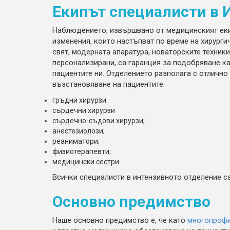
Екипът специалисти в 
Наблюдението, извършвано от медицинският еки
изменения, които настъпват по време на хирурги
свят, модерната апаратура, новаторските техники
персонализирани, са гаранция за подобряване к
пациентите ни. Отделението разполага с отлично
възстановяване на пациентите:
гръдни хирурзи
сърдечни хирурзи
сърдечно-съдови хирурзи;
анестезиолози;
реаниматори;
физиотерапевти;
медицински сестри.
Всички специалисти в интензивното отделение са
Основно предимство
Наше основно предимство е, че като
многопрофи