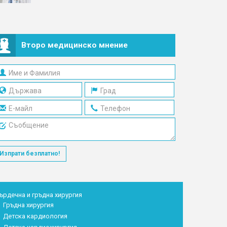
Второ медицинско мнение
Изпрати безплатно!
ърдечна и гръдна хирургия
Гръдна хирургия
Детска кардиология