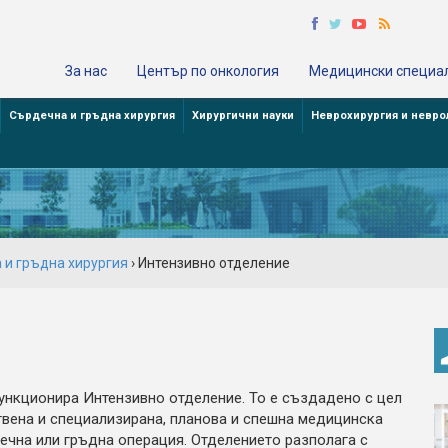
За нас
Център по онкология
Медицински специа
Сърдечна и гръдна хирургия
Хирургични науки
Неврохирургия и невро
 и гръдна хирургия
› Интензивно отделение
нкционира Интензивно отделение. То е създадено с цел
твена и специализирана, планова и спешна медицинска
ечна или гръдна операция. Отделението разполага с