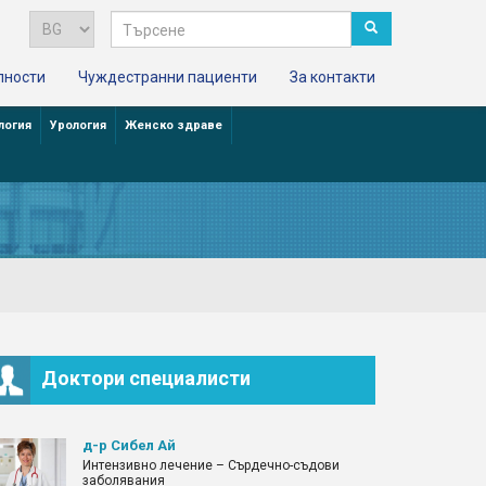
лности
Чуждестранни пациенти
За контакти
логия
Урология
Женско здраве
Доктори специалисти
д-р Сибел Ай
Интензивно лечение – Сърдечно-съдови
заболявания