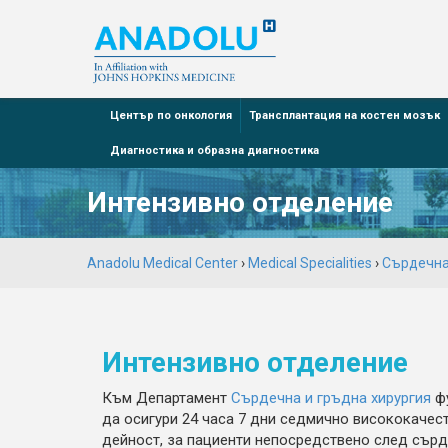
Център по онкология
Трансплантация на костен мозък
Диагностика и образна диагностика
Интензивно отделение
Anadolu Medical Center
›
Medical Specialities
›
Сърдечна
Интензивно отделение
Към Департамент
Сърдечна и гръдна хирургия
фу
да осигури 24 часа 7 дни седмично висококачес
дейност, за пациенти непосредствено след сърд