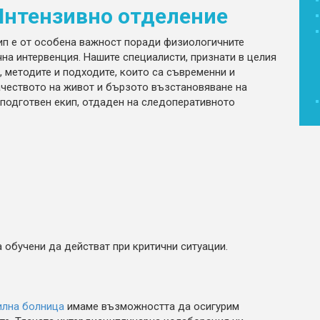
Интензивно отделение
п е от особена важност поради физиологичните
чна интервенция. Нашите специалисти, признати в целия
, методите и подходите, които са съвременни и
ачеството на живот и бързото възстановяване на
 подготвен екип, отдаден на следоперативното
 обучени да действат при критични ситуации.
лна болница
имаме възможността да осигурим