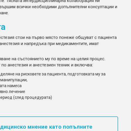
те. Тясната интердисциплинарна колаборация ни
вършим всички необходими допълнителни консултации и
ане.
та
нестезия стои на първо място понеже общуват с пациента
 анестезия и напредъка при медикаментите, имат
яване на състоянието му по време на целия процес.
по анестезия и анестезиен техник и включва:
деляне на рисковете за пациента, подготовката му за
 манипулации,
ната намеса
ивно лечение
период (след процедурата)
едицинско мнение като попълните