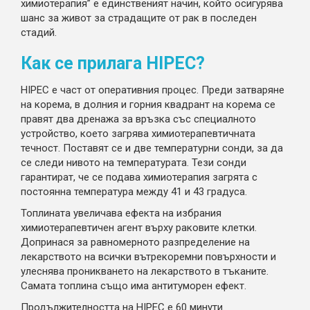
химиотерапия” е единственият начин, който осигурява
шанс за живот за страдащите от рак в последен
стадий.
Как се прилага HIPEC?
HIPEC е част от оперативния процес. Преди затваряне
на корема, в долния и горния квадрант на корема се
правят двa дренажa за връзка със специалното
устройство, което загрява химиотерапевтичната
течност. Поставят се и две температурни сонди, за да
се следи нивото на температурата. Тези сонди
гарантират, че се подава химиотерапия загрята с
постоянна температура между 41 и 43 градуса.
Топлината увеличава ефектa на избрания
химиотерапевтичен агент върху раковите клетки.
Допринася за равномерното разпределение на
лекарството на всички вътрекоремни повърхности и
улеснява проникването на лекарството в тъканите.
Самата топлина също има антитуморен ефект.
Продължителността на HIPEC е 60 минути.