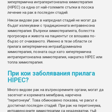
хипертермична интраперитонеална химиотерапия
(HIPEC) са една от най-големите стъпки в посока
лечение на рак в последен стадий.
Някои видове рак в напреднал стадий не могат да
бъдат излекувани с традиционната интравенозна
химиотерапия. Въпреки химиотерапията, болестта
прогресира и живота на пациентът се влошава по-
бързо от очакваното. Именно в тези области се
прилага хипертермична интраабдоминална
химиотерапия, позната още като хипертермична
интраперитонеална химиотерапия, накратко HIPEC или
топла химиотерапия.
При кои заболявания прилага
HIPEC?
Много видове рак на вътрекоремните органи, могат да
засегнат и коремната мембрана, наречена
“перитонеум”. Това обикновено показва, че ракът е
достигнал последен стадий. При рак на перитонеума,
интравенозните химиотерапии са неадекватни, тъй