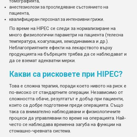
томографията,
анестезиолози за проследяване състоянието на
пациента,
квалифициран персонал за интензивни грижи.
По време на HIPEC се следи за нормализиране на
много физиологични параметри на пациента (телесна
температура, коагулация, хемодинамика и др.).
Неблагоприятните ефекти на лекарството върху
продукцията на бъбреците трябва да се наблюдават и
да се вземат адекватни мерки.
Какви са рисковете при HIPEC?
Това е сложна терапия, поради което нивото на риск е
по-високо от стандартните операции. Независимо от
сложността обаче, резултатът е добър при пациенти,
които са добре подготвени преди операцията. Също
така са внимателно наблюдавани и физиологичните
процеси да управлявани по време на операцията. Най-
често се наблюдава временна загуба на функции на
стомашно-чревната система.