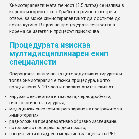
Химиотерапевтичната течност (3,5 литра) се излива в
корема и коремът се обработва ръчно отвътре и
отвън, за може химиотерапевтикът да достигне до
всяка кухина. В края на процедурата течността в
корема се изтегля и процесът приключва.
Процедурата изисква
мултидисциплинарен екип
специалисти
Операцията, включваща циторедуктивна хирургия и
топла химиотерапия е тежка процедура, която
продължава 6-10 часа и изисква опитен екип от:
хирурзи с експертиза в тазовата, чернодробната,
гинекологичната хирургия,
медицински онколози за регулиране на програмите за
химиотерапия,
радиолози за предоперативно образно изследване,
патолози за проверка на диагнозата,
специалисти по ядрена медицина за оценка на PET