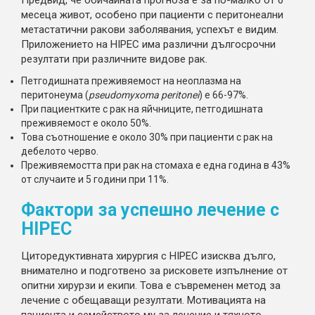
месеца живот, особено при пациенти с перитонеални
метастатични ракови заболявания, успехът е видим.
Приложението на HIPEC има различни дългосрочни
резултати при различните видове рак.
Петгодишната преживяемост на неоплазма на
перитонеума (
pseudomyxoma peritonei
) е 66-97%.
При пациентките с рак на яйчниците, петгодишната
преживяемост е около 50%.
Това съотношение е около 30% при пациенти с рак на
дебелото черво.
Преживяемостта при рак на стомаха е една година в 43%
от случаите и 5 години при 11%.
Фактори за успешно лечение с
HIPEC
Циторедуктивната хирургия с HIPEC изисква дълго,
внимателно и подготвено за рисковете изпълнение от
опитни хирурзи и екипи. Това е съвременен метод за
лечение с обещаващи резултати. Мотивацията на
пациента и семейството му за лечение и тяхното