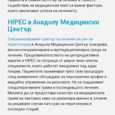
съдействие на медицинския екип са важни фактори,
които увеличават успеха на лечението.
HIPEC
в Анадолу Медицински
Център
Специализираният център за лечение на рак на
перитонеума
в Анадолу Медицински Център осигурява
високоспециализирана и мултидициплинарна среда за
лечение. Предизвикателството на циторедуктивна
хиругия и HIPEC се посреща от широк екип опитни
специалисти, които работят ежедневно под един
покрив. Пациентите преминават през тази процедура
след внимателно обсъждане на персоналния профил и
мащабно управление на рисковете. Не се подценяват
следоперативните грижи и последващото лечение.
Мисията да се предостави качество на медицинските
грижи на световно ниво се реализира именно в сложни
за решаване случаи като рак на перитонеума в
последен стадий.