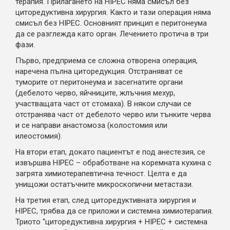
терапия. Прилагането на HIPEC няма смисъл без
циторедуктивна хирургия. Както и тази операция няма
смисъл без HIPEC. Основният принцип е перитонеума
да се разглежда като орган. Лечението протича в три
фази.
Първо, предприема се сложна отворена операция,
наречена пълна циторедукция. Отстраняват се
туморите от перитонеума и засегнатите органи
(дебелото черво, яйчниците, жлъчния мехур,
участващата част от стомаха). В някои случаи се
отстранява част от дебелото черво или тънките черва
и се направи анастомоза (колостомия или
илеостомия).
На втори етап, докато пациентът е под анестезия, се
извършва HIPEC – обработване на коремната кухина с
загрята химиотерапевтична течност. Целта е да
унищожи остатъчните микроскопични метастази.
На третия етап, след циторедуктивната хирургия и
HIPEC, трябва да се приложи и системна химиотерапия.
Триото “циторедуктивна хирургия + HIPEC + системна