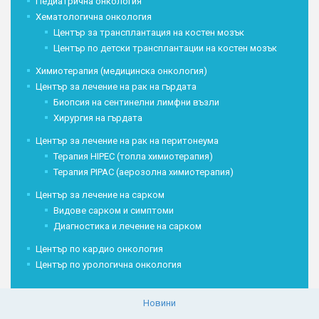
Педиатрична онкология
Хематологична онкология
Център за трансплантация на костен мозък
Център по детски трансплантации на костен мозък
Химиотерапия (медицинска онкология)
Център за лечение на рак на гърдата
Биопсия на сентинелни лимфни възли
Хирургия на гърдата
Център за лечение на рак на перитонеума
Терапия HIPEC (топла химиотерапия)
Терапия PIPAC (аерозолна химиотерапия)
Център за лечение на сарком
Видове сарком и симптоми
Диагностика и лечение на сарком
Център по кардио онкология
Център по урологична онкология
Новини