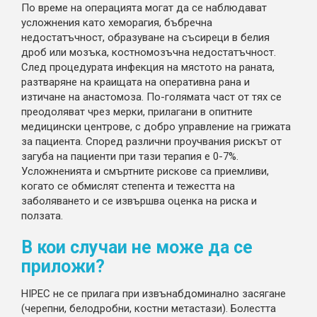
По време на операцията могат да се наблюдават
усложнения като хеморагия, бъбречна
недостатъчност, образуване на съсиреци в белия
дроб или мозъка, костномозъчна недостатъчност.
След процедурата инфекция на мястото на раната,
разтваряне на краищата на оперативна рана и
изтичане на анастомоза. По-голямата част от тях се
преодоляват чрез мерки, прилагани в опитните
медицински центрове, с добро управление на грижата
за пациента. Според различни проучвания рискът от
загуба на пациенти при тази терапия е 0-7%.
Усложненията и смъртните рискове са приемливи,
когато се обмислят степента и тежестта на
заболяването и се извършва оценка на риска и
ползата.
В кои случаи не може да се
приложи?
HIPEC не се прилага при извънабдоминално засягане
(черепни, белодробни, костни метастази). Болестта