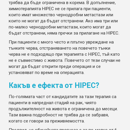
трябва да бъде ограничена в корема. В допълнение,
химиотерапията HIPEC не се прилага при пациенти,
които имат множество чернодробни метастази или
които не могат да бъдат отстранени. Ако има три или
по-малко чернодробни метастази, които могат да
бъдат отстранени, няма пречки за прилагане на HIPEC.
При пациенти с много често и плътно увреждане на
тънките черва, отстраняването на повечето тънки
черва не е подходящо при терапията с HIPEC, тъй като
не е съвместимо с живота. Повечето от тези случаи не
могат да бъдат открити преди операция и се
установяват по време на операцията.
Какъв е ефекта от HIPEC?
По-голямата част от кандидатите за тази терапия са
пациенти в напреднал стадий на рак, чиято
продължителност на живота е ограничена до месеци.
Тази важна подробност не трябва да се забравя,
когато се говори за преживяемостта.
Предвид, че обичайната прогноза е за по-малко от 6