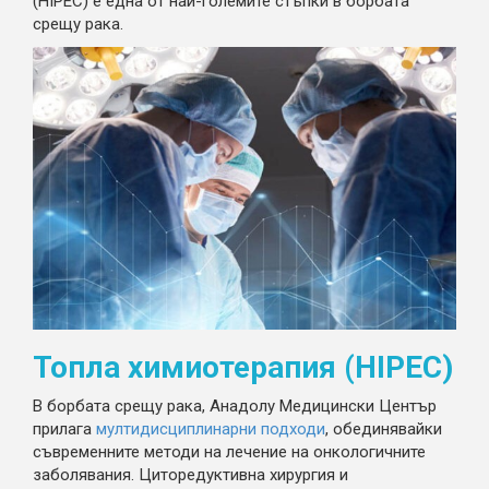
(HIPEC) е една от най-големите стъпки в борбата
срещу рака.
Топла химиотерапия (HIPEC)
В борбата срещу рака, Анадолу Медицински Център
прилага
мултидисциплинарни подходи
, обединявайки
съвременните методи на лечение на онкологичните
заболявания. Циторедуктивна хирургия и