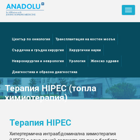
Toggl
navig
Център по онкология
Трансплантация на костен мозък
Сърдечна и гръдна хирургия
Хирургични науки
Неврохирургия и неврология
Урология
Женско здраве
Диагностика и образна диагностика
Терапия HIPEC (топла
химиотерапия)
Терапия HIPEC
Хипертермична интраабдоминална химиотерапия