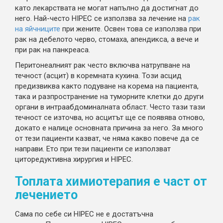
като лекарствата не могат напълно да достигнат до
него. Най-често HIPEC се използва за лечение на
рак
на яйчниците
при жените. Освен това се използва при
рак на дебелото черво, стомаха, апендикса, а вече и
при рак на панкреаса.
Перитонеалният рак често включва натрупване на
течност (асцит) в коремната кухина. Този асцид
предизвиква както подуване на корема на пациента,
така и разпространение на туморните клетки до други
органи в интраабдоминалната област. Често тази тази
течност се източва, но асцитът ще се появява отново,
докато е налице основната причина за него. За много
от тези пациенти казват, че няма какво повече да се
направи. Ето при тези пациенти се използват
циторедуктивна хирургия и HIPEC.
Топлата химиотерапия е част от
лечението
Сама по себе си HIPEC не е достатъчна