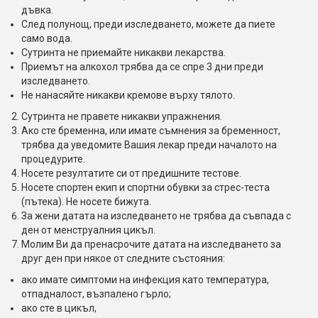
дъвка.
След полунощ, преди изследването, можете да пиете
само вода.
Сутринта не приемайте никакви лекарства.
Приемът на алкохол трябва да се спре 3 дни преди
изследването.
Не нанасяйте никакви кремове върху тялото.
Сутринта не правете никакви упражнения.
Ако сте бременна, или имате съмнения за бременност,
трябва да уведомите Вашия лекар преди началото на
процедурите.
Носете резултатите си от предишните тестове.
Носете спортен екип и спортни обувки за стрес-теста
(пътека). Не носете бижута.
За жени датата на изследването не трябва да съвпада с
ден от менструалния цикъл.
Молим Ви да пренасрочите датата на изследването за
друг ден при някое от следните състояния:
ако имате симптоми на инфекция като температура,
отпадналост, възпалено гърло;
ако сте в цикъл,