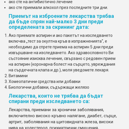
ако сте на антибиотично лечение
ако сте приемали алкохол през последните три дни.
Приемът на изброените лекарства трябва
да бъде спрян най-малко 3 дни преди
определената за скрининг дата:
Ако приемате аспирин и ако пакетът на изследването
включва „тест за окултна кръв в изпражненията“, е
необходимо да спрете приема на аспирин 5 дни преди
извършване на изследването. Ако здравословното Ви
състояние изисква лечение, свързано с редовен прием
на аспирин (коронарна болест на сърцето, увреждания
на сърдечната клапа и др.), моля уведомете лекаря.
Витамини
Хомеопатични средства или добавки
Биологични добавки, съдържащи желязо
Лекарства, които не трябва да бъдат
спирани преди изследването са:
Лекарства, приемани за хронични заболявания,
включително високо кръвно налягане, диабет, сърце,
артрит, заболявания на щитовидната жлеза, високи
нива на холестерол, психиатрични смущения,