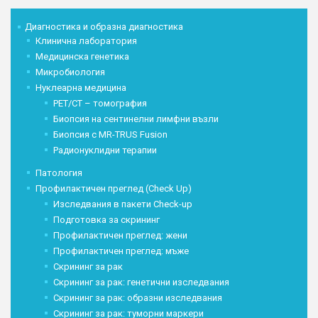
Диагностика и образна диагностика
Клинична лаборатория
Медицинска генетика
Микробиология
Нуклеарна медицина
PET/CT – томография
Биопсия на сентинелни лимфни възли
Биопсия с MR-TRUS Fusion
Радионуклидни терапии
Патология
Профилактичен преглед (Check Up)
Изследвания в пакети Check-up
Подготовка за скрининг
Профилактичен преглед: жени
Профилактичен преглед: мъже
Скрининг за рак
Скрининг за рак: генетични изследвания
Скрининг за рак: образни изследвания
Скрининг за рак: туморни маркери