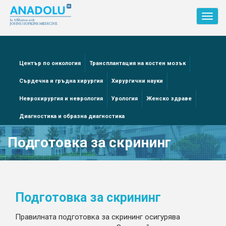
Toggl
navig
Център по онкология
Трансплантация на костен мозък
Сърдечна и гръдна хирургия
Хирургични науки
Неврохирургия и неврология
Урология
Женско здраве
Диагностика и образна диагностика
Подготовка за скрининг
Подготовка за скрининг
Правилната подготовка за скрининг осигурява