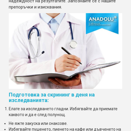
надеждност на резултатите. Запознайте се с нашите
препоръчки и изисквания.
Подготовка за скрининг в деня на
изследванията:
Елате за изследването гладни. Избягвайте да приемате
каквото и да е след полунощ.
Не яжте закуска или снаксове.
Избягвайте пушенето, пиенето на кафе или дъвченето на