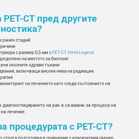
 PET-CT пред другите
гностика?
в ранен стадий
причини
тумори с размер 0,5 мм с
PET-CT Omni Legend
пределяне на мястото за биопсия
дени околните здрави тъкани
двания, включващи високи нива на радиация.
ерапия
 мониторинг на лечението като следи състоянието на
в диагностицирането на рак и са важни за процеса на
 на лечение.
за процедурата с PET-CT?
-строга подготовка в сравнение с класическия скенер.