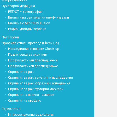
Микробиология
Нуклеарна медицина
PET/CT – томография
Биопсия на сентинелни лимфни възли
Биопсия с MR-TRUS Fusion
Радионуклидни терапии
Патология
Профилактичен преглед (Check Up)
Изследвания в пакети Check-up
Подготовка за скрининг
Профилактичен преглед: жени
Профилактичен преглед: мъже
Скрининг за рак
Скрининг за рак: генетични изследвания
Скрининг за рак: образни изследвания
Скрининг за рак: туморни маркери
Скрининг на начина на живот
Скрининг на сърцето
Радиология
Интервенционна радиология