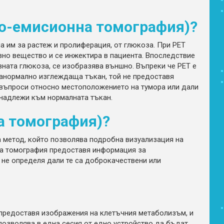
но-емисионна томография)?
а им за растеж и пролиферация, от глюкоза. При PET
вно вещество и се инжектира в пациента. Впоследствие
вната глюкоза, се изобразява външно. Въпреки че PET е
 анормално изглеждаща тъкан, той не предоставя
въпроси относно местоположението на тумора или дали
надлежи към нормалната тъкан.
а томография)?
а метод, който позволява подробна визуализация на
та томография предоставя информация за
 не определя дали те са доброкачествени или
 предоставя изображения на клетъчния метаболизъм, и
позволява в една сесия от едно устройство да бъдат