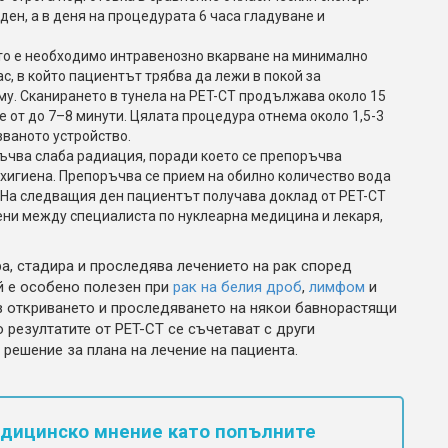
ден, а в деня на процедурата 6 часа гладуване и
о е необходимо интравенозно вкарване на минимално
с, в който пациентът трябва да лежи в покой за
у. Сканирането в тунела на PET-CT продължава около 15
е от до 7–8 минути. Цялата процедура отнема около 1,5-3
званото устройство.
ъчва слаба радиация, поради което се препоръчва
 хигиена. Препоръчва се прием на обилно количество вода
 На следващия ден пациентът получава доклад от PET-CT
ени между специалиста по нуклеарна медицина и лекаря,
а, стадира и проследява лечението на рак според
й е особено полезен при
рак на белия дроб
,
лимфом
и
 в откриването и проследяването на някои бавнорастящи
 резултатите от PET-CT се съчетават с други
решение за плана на лечение на пациента.
едицинско мнение като попълните