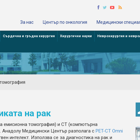
За нас
Център по онкология
Медицински специа
Сърдечна и гръдна хирургия
Хирургични науки
Неврохирургия и невро
 томография
иката на рак
на емисионна томография) и CT (компютърна
а. Анадолу Медицински Център разполага с
PET-CT Omni
вен интелект. Използва се за диагностика на рак и