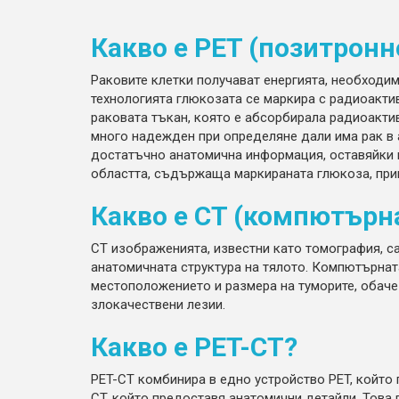
Какво е PET (позитрон
Раковите клетки получават енергията, необходим
технологията глюкозата се маркира с радиоакти
раковата тъкан, която е абсорбирала радиоакти
много надежден при определяне дали има рак в
достатъчно анатомична информация, оставяйки 
областта, съдържаща маркираната глюкоза, при
Какво е CT (компютърн
CT изображенията, известни като томография, с
анатомичната структура на тялото. Компютърна
местоположението и размера на туморите, обаче
злокачествени лезии.
Какво е PET-CT?
PET-CT комбинира в едно устройство PET, който
CT, който предоставя анатомични детайли. Това 