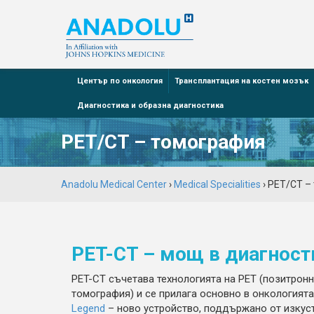
Център по онкология
Трансплантация на костен мозък
Диагностика и образна диагностика
PET/CT – томография
Anadolu Medical Center
›
Medical Specialities
› PET/CT –
PET-CT – мощ в диагност
PET-CT съчетава технологията на PET (позитрон
томография) и се прилага основно в онкологият
Legend
– ново устройство, поддържано от изкуст