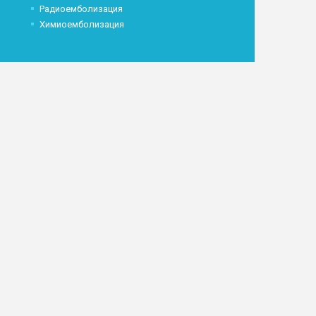
Радиоемболизация
Химиоемболизация