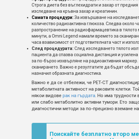
Строга диета без въглехидрати и захар от предния 
изследване на кръвна захар и креатинин.
Самата процедури:
За извършване на изследванет
количество радиоактивна глюкоза. Следва около ча
разпространение на радиофармацевтика в тялото м
минути, а Omni Legend намали времето за сканиран
часа взависимост от подготвителната част и изпол
След процедурата:
След изследването тялото изл
пациента да спазва социална дистанция и усилена
за по-бързо изхвърляне на радиоактивния маркер.
сканирането. Важно е резултатите да бъдат обсъд
назначил образната диагностика.
Важно е да се отбележи, че PET-CT диагностицир
метаболитната активност на раковите клетки. То
някои видове
рак на гърдата
. Но има трудности
или слабо метаболитно активни тумори. Ето защо
диагностични методи за по-прецизно вземане на 
Поискайте безплатно второ м