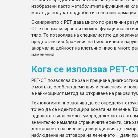
изобразени както метаболитната функция на клет
могат да получат подробна и точна информация 
Сканирането с PET дава много по-различни резулт
CT е специализирано и сложно функционално из
тяло. То позволява на специалистите да различ
предоставя изображения на биологичните наруше
анормална дейност на клетъчно ниво в много ра
изменения.
Кога се използва
PET-C
PET-CT позволява бърза и прецизна диагностика
с мозъка, особено деменция и епилепсия, и позв
е най-мощният метод за откриване на ракови тум
Технологията ппозволява да се определят структ
точно да се идентифицира зоната на лечение. То
здравата тъкан около тумора, доколкото е възмо
значително намалява страничните ефекти, свърз
доставянето на високи дози радиация до тумора.
наблюдение на отговора на лечението – дали п