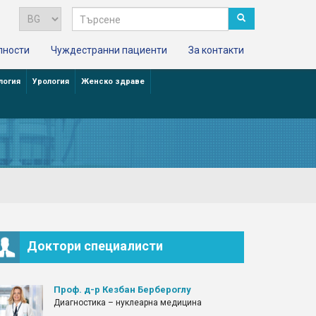
лности
Чуждестранни пациенти
За контакти
логия
Урология
Женско здраве
Доктори специалисти
Проф. д-р Кезбан Бербероглу
Диагностика – нуклеарна медицина