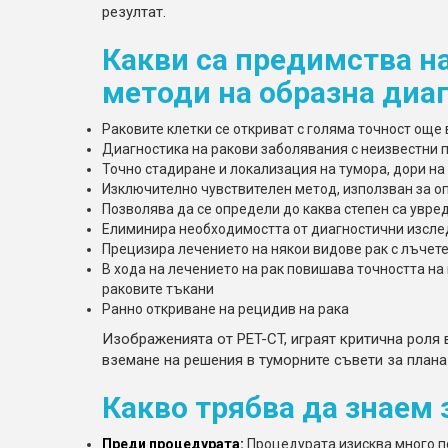
резултат.
Какви са предимства на
методи на образна диа
Раковите клетки се откриват с голяма точност още 
Диагностика на ракови заболявания с неизвестни 
Точно стадиране и локализация на тумора, дори на 
Изключително чувствителен метод, използван за о
Позволява да се определи до каква степен са увре
Елиминира необходимостта от диагностични изсле
Прецизира лечението на някои видове рак с лъчет
В хода на лечението на рак повишава точността на
раковите тъкани
Ранно откриване на рецидив на рака
Изображенията от PET-CT, играят критична роля 
вземане на решения в туморните съвети за плана
Какво трябва да знаем 
Преди процедурата:
Процедурата изисква много по