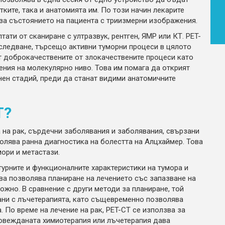
ките, така и анатомията им. По този начин лекарите
за състоянието на пациента с триизмерни изображения.
ати от сканиране с ултразвук, рентген, ЯМР или КТ. PET-
следване, търсещо активни туморни процеси в цялото
ат доброкачествените от злокачествените процеси като
ния на молекулярно ниво. Това им помага да открият
нен стадий, преди да станат видими анатомичните
T?
 на рак, сърдечни заболявания и заболявания, свързани
олява ранна диагностика на болестта на Алцхаймер. Това
ори и метастази.
урните и функционалните характеристики на тумора и
ва позволява планиране на лечението със запазване на
жно. В сравнение с други методи за планиране, той
ани с лъчетерапията, като същевременно позволява
 По време на лечение на рак, PET-CT се използва за
ровежданата химиотерапия или лъчетерапия дава