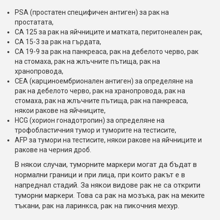
PSA (простатен специфичен антиген) за рак на
простатата,
CA 125 за рак на яйчниците и матката, перитонеален рак,
CA 15-3 за рак на гърдата,
CA 19-9 за рак на панкреаса, рак на дебелото черво, рак
на стомаха, рак на жлъчните пътища, рак на
хранопровода,
CEA (карциноембрионален антиген) за определяне на
рак на дебелото черво, рак на хранопровода, рак на
стомаха, рак на жлъчните пътища, рак на панкреаса,
някои ракове на яйчниците,
HCG (хорион гонадотропин) за определяне на
трофобластичния тумор и туморите на тестисите,
AFP за тумори на тестисите, някои ракове на яйчниците и
ракове на черния дроб.
В някои случаи, туморните маркери могат да бъдат в
нормални граници и при лица, при които ракът е в
напреднал стадий. За някои видове рак не са открити
туморни маркери. Това са рак на мозъка, рак на меките
тъкани, рак на ларинкса, рак на пикочния мехур.