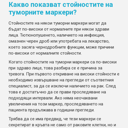
Какво показват стойностите на
туморните маркери?
Стойностите на някои туморни маркери могат да
бъдат по-високи от нормалните при някои здрави
лица. Тютюнопушенето, наличието на инфекция,
омазнен черен дроб или употребата на лекарство,
което засяга чернодробните функции, може причини
по-високи от нормалните стойности.
Когато стойностите на туморни маркери са по-високи
при здраво лице, това разбира се е причина за
тревога. При първото откриване на високи стойности е
необходимо извършване на прегледи от съответния
специалист, за да се изключи наличието на рак. След
това е достатъчно да се прави проследяване на
подходящи интервали. Ако няма неочаквани
увеличения на този маркер, проследяването на
пациента продължава в годишни прегледи.
Трябва да се има предвид, че тези маркери се
секретират в кръвта не само от раковите клетки, но и