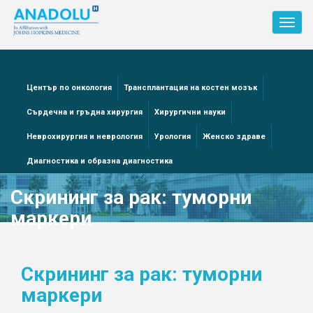
Toggl
navig
Център по онкология
Трансплантация на костен мозък
Сърдечна и гръдна хирургия
Хирургични науки
Неврохирургия и неврология
Урология
Женско здраве
Диагностика и образна диагностика
Скрининг за рак: туморни
маркери
Скрининг за рак: туморни
маркери