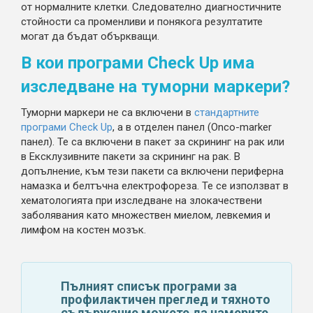
от нормалните клетки. Следователно диагностичните
стойности са променливи и понякога резултатите
могат да бъдат объркващи.
В кои програми Check Up има
изследване на туморни маркери?
Туморни маркери не са включени в
стандартните
програми Check Up
, а в отделен панел (Onco-marker
панел). Те са включени в пакет за скрининг на рак или
в Ексклузивните пакети за скрининг на рак. В
допълнение, към тези пакети са включени периферна
намазка и белтъчна електрофореза. Те се използват в
хематологията при изследване на злокачествени
заболявания като множествен миелом, левкемия и
лимфом на костен мозък.
Пълният списък програми за
профилактичен преглед и тяхното
съдържание можете да намерите